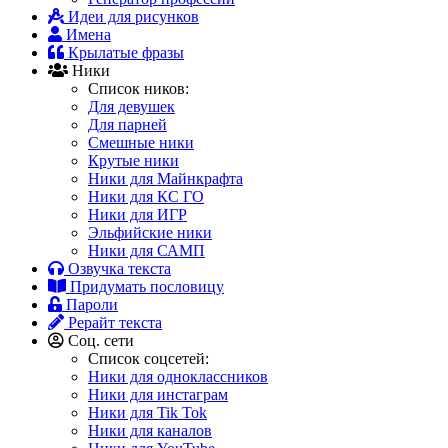
Идеи для рисунков
Имена
Крылатые фразы
Ники
Список ников:
Для девушек
Для парней
Смешные ники
Крутые ники
Ники для Майнкрафта
Ники для КС ГО
Ники для ИГР
Эльфийские ники
Ники для САМП
Озвучка текста
Придумать пословицу
Пароли
Рерайт текста
Соц. сети
Список соцсетей:
Ники для одноклассников
Ники для инстаграм
Ники для Tik Tok
Ники для каналов