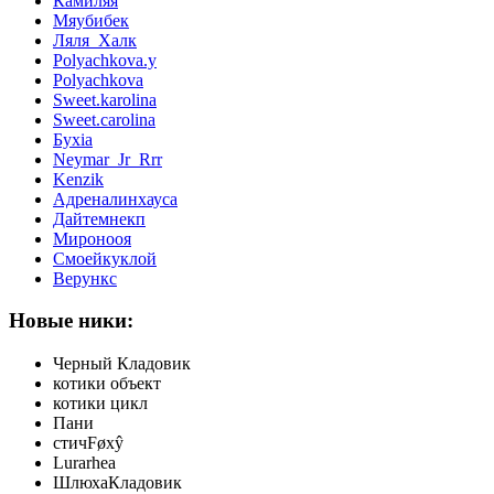
Камиляя
Мяубибек
Ляля_Халк
Polyachkova.y
Polyachkova
Sweet.karolina
Sweet.carolina
Бухiа
Neymar_Jr_Rrr
Kenzik
Адреналинхауса
Дайтемнекп
Миронооя
Смоейкуклой
Верункс
Новые ники:
Черный Кладовик
котики объект
котики цикл
Пани
стичFøxŷ
Lurarhea
ШлюхаКладовик