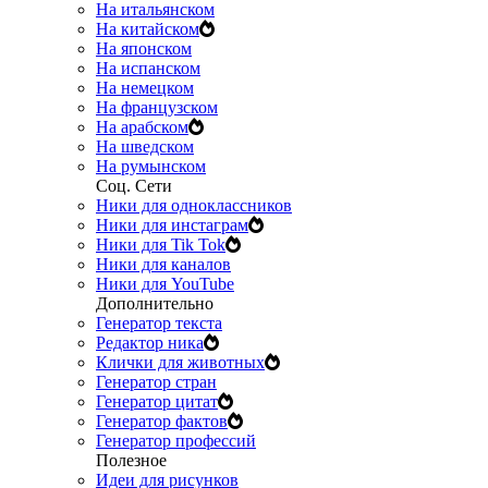
На итальянском
На китайском
На японском
На испанском
На немецком
На французском
На арабском
На шведском
На румынском
Соц. Сети
Ники для одноклассников
Ники для инстаграм
Ники для Tik Tok
Ники для каналов
Ники для YouTube
Дополнительно
Генератор текста
Редактор ника
Клички для животных
Генератор стран
Генератор цитат
Генератор фактов
Генератор профессий
Полезное
Идеи для рисунков