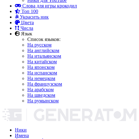
Ники для YouTube
Слова для игры крокодил
Топ 100
Украсить ник
Цвета
Числа
Язык
Список языков:
На русском
На английском
На итальянском
На китайском
На японском
На испанском
На немецком
На французском
На арабском
На шведском
На румынском
Ники
Имена