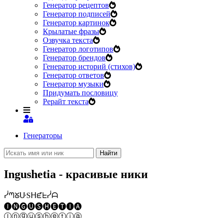
Генератор рецептов
Генератор подписей
Генератор картинок
Крылатые фразы
Озвучка текста
Генератор логотипов
Генератор брендов
Генератор историй (стихов)
Генератор ответов
Генератор музыки
Придумать пословицу
Рерайт текста
Генераторы
Найти
Ingushetia - красивые ники
ᓰᘉᘜᑘSᕼᘿᖶᓰᗩ
🅘🅝🅖🅤🅢🅗🅔🅣🅘🅐
Ⓘⓝⓖⓤⓢⓗⓔⓣⓘⓐ