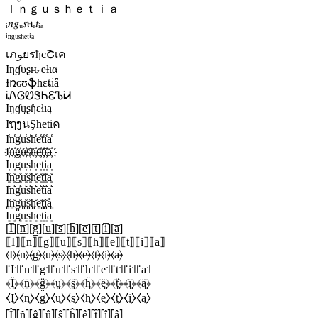
Ｉｎｇｕｓｈｅｔｉａ
ᵢ𝑛𝑔ᵤ𝑠ⲏₑ𝑡ᵢₐ
ⁱⁿᵍᵘˢʰᵉᵗⁱᵃ
เภﻮยรђєՇเค
Ιɳɠυʂԋҽƚια
Ɨռɢʊֆɦɛȶɨǟ
ᎥᏁᎶᏬᏕᏂᏋᏖᎥᏗ
Iŋɠųʂɧɛɬıą
IຖງนŞhētiค
I̾n̾g̾u̾s̾h̾e̾t̾i̾a̾
I҉n҉g҉u҉s҉h҉e҉t҉i҉a҉
I͎n͎g͎u͎s͎h͎e͎t͎i͎a͎
I͓̽n͓̽g͓̽u͓̽s͓̽h͓̽e͓̽t͓̽i͓̽a͓̽
I͛n͛g͛u͛s͛h͛e͛t͛i͛a͛
I̤̊n̤̊g̤̊ṳ̊s̤̊h̤̊e̤̊t̤̊i̤̊å̤
I͙n͙g͙u͙s͙h͙e͙t͙i͙a͙
[I̲̅][n̲̅][g̲̅][u̲̅][s̲̅][h̲̅][e̲̅][t̲̅][i̲̅][a̲̅]
⟦I⟧⟦n⟧⟦g⟧⟦u⟧⟦s⟧⟦h⟧⟦e⟧⟦t⟧⟦i⟧⟦a⟧
⦑I⦒⦑n⦒⦑g⦒⦑u⦒⦑s⦒⦑h⦒⦑e⦒⦑t⦒⦑i⦒⦑a⦒
꜍I꜉꜍n꜉꜍g꜉꜍u꜉꜍s꜉꜍h꜉꜍e꜉꜍t꜉꜍i꜉꜍a꜉
﴾Ï̤﴿﴾n̤̈﴿﴾g̤̈﴿﴾ṳ̈﴿﴾s̤̈﴿﴾ḧ̤﴿﴾ë̤﴿﴾ẗ̤﴿﴾ï̤﴿﴾ä̤﴿
⧼I̼⧽⧼n̼⧽⧼g̼⧽⧼u̼⧽⧼s̼⧽⧼h̼⧽⧼e̼⧽⧼t̼⧽⧼i̼⧽⧼a̼⧽
⦏Î⦎⦏n̂⦎⦏ĝ⦎⦏û⦎⦏ŝ⦎⦏ĥ⦎⦏ê⦎⦏t̂⦎⦏î⦎⦏â⦎