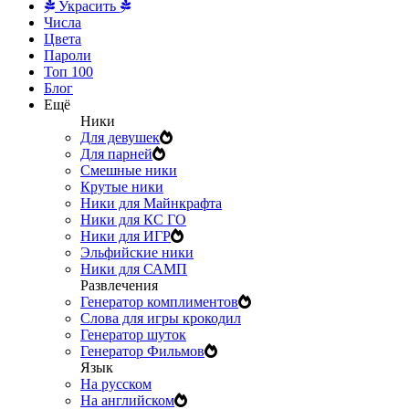
Украсить
Числа
Цвета
Пароли
Топ 100
Блог
Ещё
Ники
Для девушек
Для парней
Смешные ники
Крутые ники
Ники для Майнкрафта
Ники для КС ГО
Ники для ИГР
Эльфийские ники
Ники для САМП
Развлечения
Генератор комплиментов
Слова для игры крокодил
Генератор шуток
Генератор Фильмов
Язык
На русском
На английском