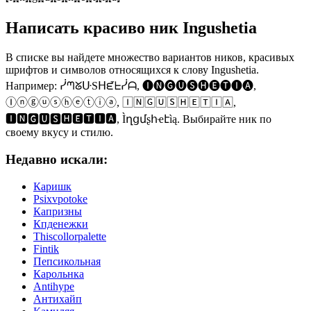
Написать красиво ник Ingushetia
В списке вы найдете множество вариантов ников, красивых
шрифтов и символов относящихся к слову Ingushetia.
Например: ᓰᘉᘜᑘSᕼᘿᖶᓰᗩ, 🅘🅝🅖🅤🅢🅗🅔🅣🅘🅐,
Ⓘⓝⓖⓤⓢⓗⓔⓣⓘⓐ, 🄸🄽🄶🅄🅂🄷🄴🅃🄸🄰,
🅸🅽🅶🆄🆂🅷🅴🆃🅸🅰, Ìղցմʂհҽէìą. Выбирайте ник по
своему вкусу и стилю.
Недавно искали:
Каришк
Psixvpotoke
Капризны
Кпденежки
Thiscollorpalette
Fintik
Пепсикольная
Карольнка
Antihype
Антихайп