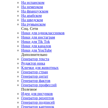
На испанском
На немецком
На французском
На арабском
На шведском
На румынском
Соц. Сети
Ники для одноклассников
Ники для инстаграм
Ники для Tik Tok
Ники для каналов
Ники для YouTube
Дополнительно
Генератор текста
Редактор ника
Клички для животных
Генератор стран
Генератор цитат
Генератор фактов
Генератор профессий
Полезное
Идеи для рисунков
Генератор рецептов
Генератор подписей
Генератор картинок