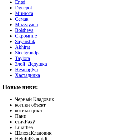
Entei
Dgecpot
Минюта
Семак
Muzzayana
Bolsheva
Скромние
Sayanshik
Akhirat
Steelgrandpa
Taylora
Злой_Дедушка
Hesmoglyu
Хастадилка
Новые ники:
Черный Кладовик
котики объект
котики цикл
Пани
стичFøxŷ
Lurarhea
ШлюхаКладовик
HelpfulEyndridi