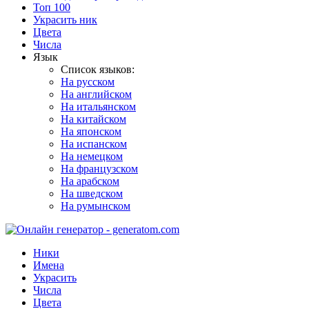
Топ 100
Украсить ник
Цвета
Числа
Язык
Список языков:
На русском
На английском
На итальянском
На китайском
На японском
На испанском
На немецком
На французском
На арабском
На шведском
На румынском
Ники
Имена
Украсить
Числа
Цвета