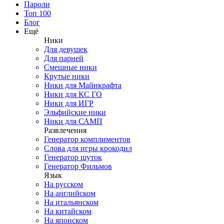
Пароли
Топ 100
Блог
Ещё
Ники
Для девушек
Для парней
Смешные ники
Крутые ники
Ники для Майнкрафта
Ники для КС ГО
Ники для ИГР
Эльфийские ники
Ники для САМП
Развлечения
Генератор комплиментов
Слова для игры крокодил
Генератор шуток
Генератор Фильмов
Язык
На русском
На английском
На итальянском
На китайском
На японском