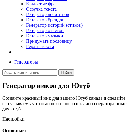
Крылатые фразы
Озвучка текста
Генератор логотипов
Генератор брендов
Генератор историй (стихов)
Генератор ответов
Генератор музыки
Придумать пословицу
Рерайт текста
Генераторы
Найти
Генератор ников для Ютуб
Создайте красивый ник для вашего Ютуб канала и сделайте
его узнаваемым с помощью нашего онлайн генератора ников
для ютуб.
Настройки
Основные: