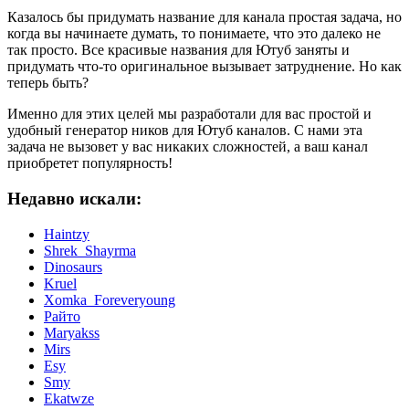
Казалось бы придумать название для канала простая задача, но
когда вы начинаете думать, то понимаете, что это далеко не
так просто. Все красивые названия для Ютуб заняты и
придумать что-то оригинальное вызывает затруднение. Но как
теперь быть?
Именно для этих целей мы разработали для вас простой и
удобный генератор ников для Ютуб каналов. С нами эта
задача не вызовет у вас никаких сложностей, а ваш канал
приобретет популярность!
Недавно искали:
Haintzy
Shrek_Shayrma
Dinosaurs
Kruel
Xomka_Foreveryoung
Райто
Maryakss
Mirs
Esy
Smy
Ekatwze