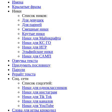
Имена
Крылатые фразы
Ники
Список ников:
Для девушек
Для парней
Смешные ники
Крутые ники
Ники для Майнкрафта
Ники для КС ГО
Ники для ИГР
Эльфийские ники
Ники для САМП
Озвучка текста
Придумать пословицу
Пароли
Рерайт текста
Соц. сети
Список соцсетей:
Ники для одноклассников
Ники для инстаграм
Ники для Tik Tok
Ники для каналов
Ники для YouTube
Слова для игры крокодил