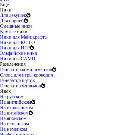
Ещё
Ники
Для девушек
Для парней
Смешные ники
Крутые ники
Ники для Майнкрафта
Ники для КС ГО
Ники для ИГР
Эльфийские ники
Ники для САМП
Развлечения
Генератор комплиментов
Слова для игры крокодил
Генератор шуток
Генератор Фильмов
Язык
На русском
На английском
На итальянском
На китайском
На японском
На испанском
На немецком
На французском