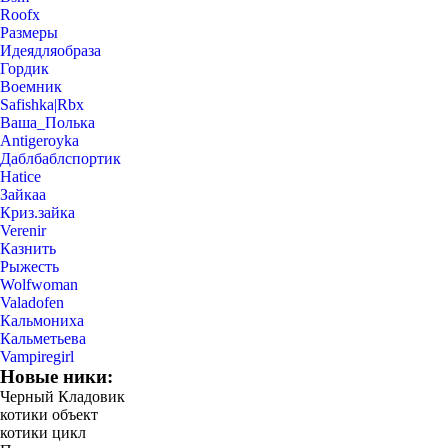
Roofx
Размеры
Идеядляобраза
Гордик
Воемник
Safishka|Rbx
Ваша_Полька
Antigeroyka
Даблбаблспортик
Hatice
Зайкаа
Криз.зайка
Verenir
Казнить
Рыжесть
Wolfwoman
Valadofen
Кальмониха
Кальметьева
Vampiregirl
Новые ники:
Черный Кладовик
котики объект
котики цикл