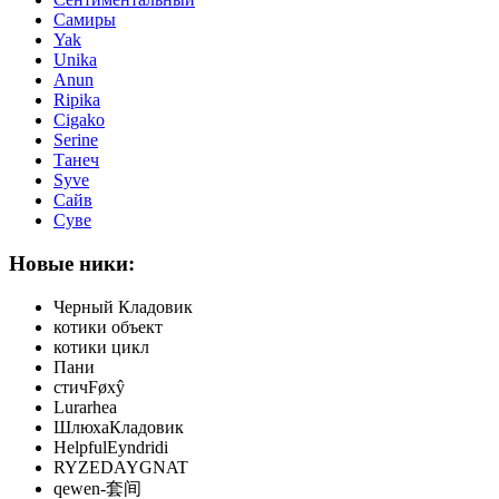
Самиры
Yak
Unika
Anun
Ripika
Cigako
Serine
Танеч
Syve
Сайв
Суве
Новые ники:
Черный Кладовик
котики объект
котики цикл
Пани
стичFøxŷ
Lurarhea
ШлюхаКладовик
HelpfulEyndridi
RYZEDAYGNAT
qewen-套间