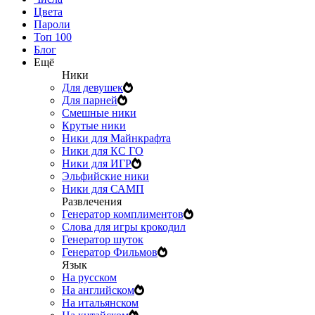
Цвета
Пароли
Топ 100
Блог
Ещё
Ники
Для девушек
Для парней
Смешные ники
Крутые ники
Ники для Майнкрафта
Ники для КС ГО
Ники для ИГР
Эльфийские ники
Ники для САМП
Развлечения
Генератор комплиментов
Слова для игры крокодил
Генератор шуток
Генератор Фильмов
Язык
На русском
На английском
На итальянском