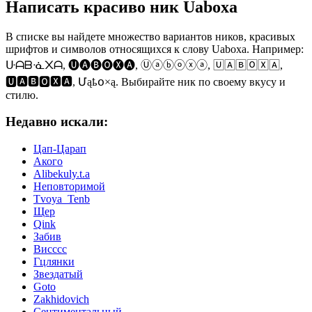
Написать красиво ник Uaboxa
В списке вы найдете множество вариантов ников, красивых
шрифтов и символов относящихся к слову Uaboxa. Например:
ᑘᗩᗷᓍ᙭ᗩ, 🅤🅐🅑🅞🅧🅐, Ⓤⓐⓑⓞⓧⓐ, 🅄🄰🄱🄾🅇🄰,
🆄🅰🅱🅾🆇🅰, Մąҍօ×ą. Выбирайте ник по своему вкусу и
стилю.
Недавно искали:
Цап-Царап
Акого
Alibekuly.t.a
Неповторимой
Tvoya_Tenb
Щер
Qink
Забив
Висссс
Гцлянки
Звездатый
Goto
Zakhidovich
Сентиментальный