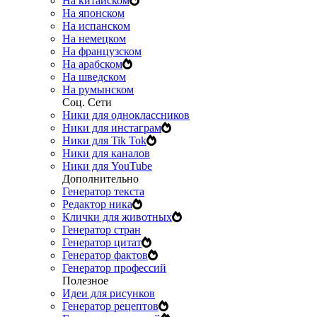
На китайском
На японском
На испанском
На немецком
На французском
На арабском
На шведском
На румынском
Соц. Сети
Ники для одноклассников
Ники для инстаграм
Ники для Tik Tok
Ники для каналов
Ники для YouTube
Дополнительно
Генератор текста
Редактор ника
Клички для животных
Генератор стран
Генератор цитат
Генератор фактов
Генератор профессий
Полезное
Идеи для рисунков
Генератор рецептов