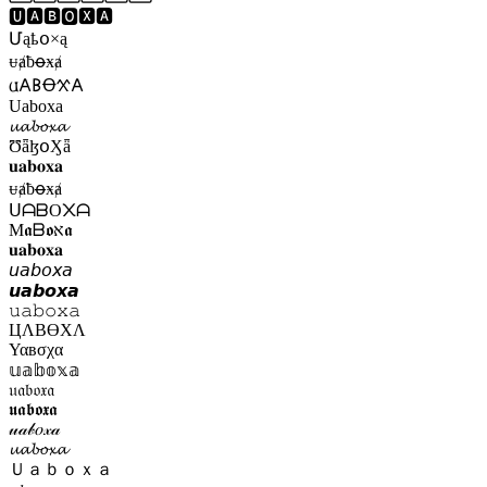
🆄🅰🅱🅾🆇🅰
Մąҍօ×ą
ᵾⱥƀꝋӿⱥ
𐌵𐌀𐌁Ꝋ𐋄𐌀
Uaboxa
𝓾𝓪𝓫𝓸𝔁𝓪
ƱǟɮօӼǟ
𝐮𝐚𝐛𝐨𝐱𝐚
ᵾⱥƀꝋӿⱥ
ᑌᗩᗷO᙭ᗩ
Μ𝖆ᗷ𝖔א𝖆
𝐮𝐚𝐛𝐨𝐱𝐚
𝘶𝘢𝘣𝘰𝘹𝘢
𝙪𝙖𝙗𝙤𝙭𝙖
𝚞𝚊𝚋𝚘𝚡𝚊
ЦΛBӨXΛ
Υαвσχα
𝕦𝕒𝕓𝕠𝕩𝕒
𝔲𝔞𝔟𝔬𝔵𝔞
𝖚𝖆𝖇𝖔𝖝𝖆
𝓊𝒶𝒷𝑜𝓍𝒶
𝓾𝓪𝓫𝓸𝔁𝓪
Ｕａｂｏｘａ