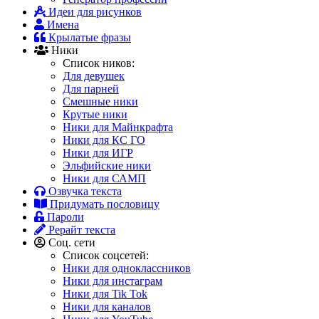
Идеи для рисунков
Имена
Крылатые фразы
Ники
Список ников:
Для девушек
Для парней
Смешные ники
Крутые ники
Ники для Майнкрафта
Ники для КС ГО
Ники для ИГР
Эльфийские ники
Ники для САМП
Озвучка текста
Придумать пословицу
Пароли
Рерайт текста
Соц. сети
Список соцсетей:
Ники для одноклассников
Ники для инстаграм
Ники для Tik Tok
Ники для каналов