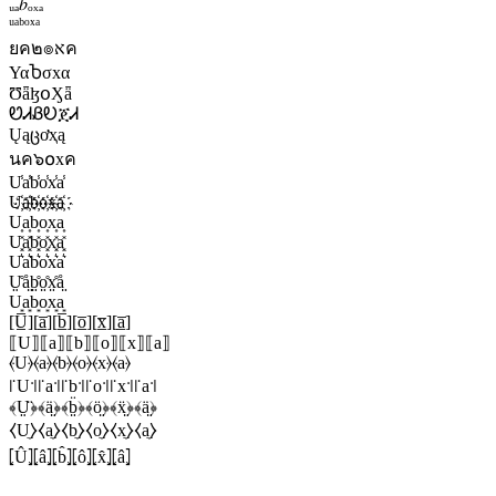
ᵤₐ𝑏ₒₓₐ
ᵘᵃᵇᵒˣᵃ
ยค๒๏אค
ΥαႦσxα
ƱǟɮօӼǟ
ᏬᏗᏰᎧጀᏗ
Ųąცơҳą
นค๖໐xค
U̾a̾b̾o̾x̾a̾
U҉a҉b҉o҉x҉a҉
U͎a͎b͎o͎x͎a͎
U͓̽a͓̽b͓̽o͓̽x͓̽a͓̽
U͛a͛b͛o͛x͛a͛
Ṳ̊å̤b̤̊o̤̊x̤̊å̤
U͙a͙b͙o͙x͙a͙
[U̲̅][a̲̅][b̲̅][o̲̅][x̲̅][a̲̅]
⟦U⟧⟦a⟧⟦b⟧⟦o⟧⟦x⟧⟦a⟧
⦑U⦒⦑a⦒⦑b⦒⦑o⦒⦑x⦒⦑a⦒
꜍U꜉꜍a꜉꜍b꜉꜍o꜉꜍x꜉꜍a꜉
﴾Ṳ̈﴿﴾ä̤﴿﴾b̤̈﴿﴾ö̤﴿﴾ẍ̤﴿﴾ä̤﴿
⧼U̼⧽⧼a̼⧽⧼b̼⧽⧼o̼⧽⧼x̼⧽⧼a̼⧽
⦏Û⦎⦏â⦎⦏b̂⦎⦏ô⦎⦏x̂⦎⦏â⦎