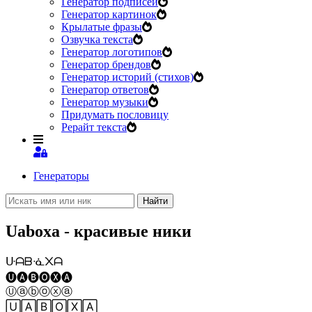
Генератор подписей
Генератор картинок
Крылатые фразы
Озвучка текста
Генератор логотипов
Генератор брендов
Генератор историй (стихов)
Генератор ответов
Генератор музыки
Придумать пословицу
Рерайт текста
Генераторы
Найти
Uaboxa - красивые ники
ᑘᗩᗷᓍ᙭ᗩ
🅤🅐🅑🅞🅧🅐
Ⓤⓐⓑⓞⓧⓐ
🅄🄰🄱🄾🅇🄰