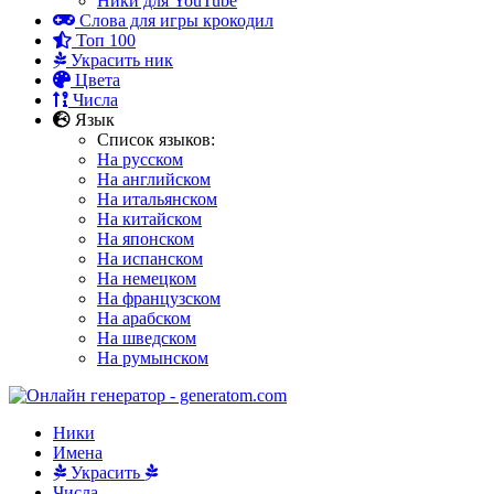
Ники для YouTube
Слова для игры крокодил
Топ 100
Украсить ник
Цвета
Числа
Язык
Список языков:
На русском
На английском
На итальянском
На китайском
На японском
На испанском
На немецком
На французском
На арабском
На шведском
На румынском
Ники
Имена
Украсить
Числа