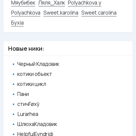
Мяубибек
Ляля_Халк
Polyachkova.y
Polyachkova
Sweet.karolina
Sweet.carolina
Бухiа
Новые ники:
Черный Кладовик
котики объект
котики цикл
Пани
стичFøxŷ
Lurarhea
ШлюхаКладовик
HelpfulEyndridi