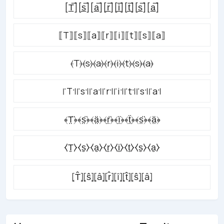
[T̲̅][s̲̅][a̲̅][r̲̅][i̲̅][t̲̅][s̲̅][a̲̅]
⟦T⟧⟦s⟧⟦a⟧⟦r⟧⟦i⟧⟦t⟧⟦s⟧⟦a⟧
⦑T⦒⦑s⦒⦑a⦒⦑r⦒⦑i⦒⦑t⦒⦑s⦒⦑a⦒
꜍T꜉꜍s꜉꜍a꜉꜍r꜉꜍i꜉꜍t꜉꜍s꜉꜍a꜉
﴾T̤̈﴿﴾s̤̈﴿﴾ä̤﴿﴾r̤̈﴿﴾ï̤﴿﴾ẗ̤﴿﴾s̤̈﴿﴾ä̤﴿
⧼T̼⧽⧼s̼⧽⧼a̼⧽⧼r̼⧽⧼i̼⧽⧼t̼⧽⧼s̼⧽⧼a̼⧽
⦏T̂⦎⦏ŝ⦎⦏â⦎⦏r̂⦎⦏î⦎⦏t̂⦎⦏ŝ⦎⦏â⦎