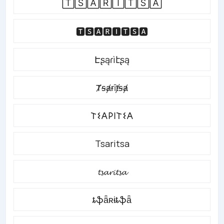
🅃🅂🄰🅁🄸🅃🅂🄰
🆃🆂🅰🆁🅸🆃🆂🅰
Էʂąɾìէʂą
Ⱦꞩⱥɍīⱦꞩⱥ
𐌕𐌔𐌀𐌓𐌉𐌕𐌔𐌀
Tsaritsa
𝓽𝓼𝓪𝓻𝓲𝓽𝓼𝓪
ȶֆǟʀɨȶֆǟ