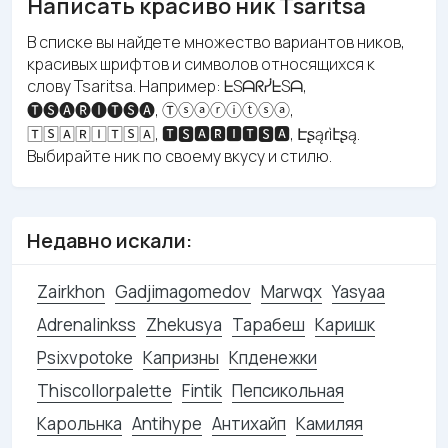
Написать красиво ник Tsaritsa
В списке вы найдете множество вариантов ников,
красивых шрифтов и символов относящихся к
слову Tsaritsa. Например: ᖶSᗩᖇᓰᖶSᗩ,
🅣🅢🅐🅡🅘🅣🅢🅐, Ⓣⓢⓐⓡⓘⓣⓢⓐ,
🅃🅂🄰🅁🄸🅃🅂🄰, 🆃🆂🅰🆁🅸🆃🆂🅰, Էʂąɾìէʂą.
Выбирайте ник по своему вкусу и стилю.
Недавно искали:
Zairkhon
Gadjimagomedov
Marwqx
Yasyaa
Adrenalinkss
Zhekusya
Тарабеш
Каришк
Psixvpotoke
Капризны
Кпденежки
Thiscollorpalette
Fintik
Пепсикольная
Карольнка
Antihype
Антихайп
Камиляя