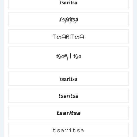
𝐭𝐬𝐚𝐫𝐢𝐭𝐬𝐚
Ⱦꞩⱥɍīⱦꞩⱥ
TᔕᗩᖇITᔕᗩ
𝖙§𝖆ཞ丨𝖙§𝖆
𝐭𝐬𝐚𝐫𝐢𝐭𝐬𝐚
𝘵𝘴𝘢𝘳𝘪𝘵𝘴𝘢
𝙩𝙨𝙖𝙧𝙞𝙩𝙨𝙖
𝚝𝚜𝚊𝚛𝚒𝚝𝚜𝚊