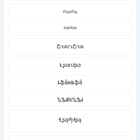
𝑡𝑠ₐᵣᵢ𝑡𝑠ₐ
ᵗˢᵃʳⁱᵗˢᵃ
ՇรคгเՇรค
Ƚʂαɾιƚʂα
ȶֆǟʀɨȶֆǟ
ᏖᏕᏗᏒᎥᏖᏕᏗ
Ɬʂąཞıɬʂą