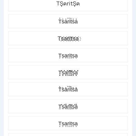
TŞคritŞค
T̾s̾a̾r̾i̾t̾s̾a̾
T҉s҉a҉r҉i҉t҉s҉a҉
T͎s͎a͎r͎i͎t͎s͎a͎
T͓̽s͓̽a͓̽r͓̽i͓̽t͓̽s͓̽a͓̽
T͛s͛a͛r͛i͛t͛s͛a͛
T̤̊s̤̊å̤r̤̊i̤̊t̤̊s̤̊å̤
T͙s͙a͙r͙i͙t͙s͙a͙