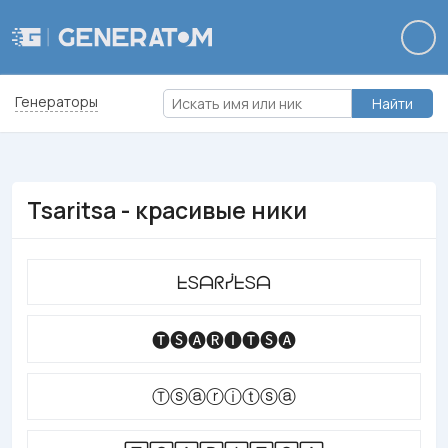
Генераторы
Найти
Tsaritsa - красивые ники
ᖶSᗩᖇᓰᖶSᗩ
🅣🅢🅐🅡🅘🅣🅢🅐
Ⓣⓢⓐⓡⓘⓣⓢⓐ