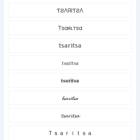
ƬƧΛЯIƬƧΛ
Тѕαяιтѕα
𝕥𝕤𝕒𝕣𝕚𝕥𝕤𝕒
𝔱𝔰𝔞𝔯𝔦𝔱𝔰𝔞
𝖙𝖘𝖆𝖗𝖎𝖙𝖘𝖆
𝓉𝓈𝒶𝓇𝒾𝓉𝓈𝒶
𝓽𝓼𝓪𝓻𝓲𝓽𝓼𝓪
Ｔｓａｒｉｔｓａ