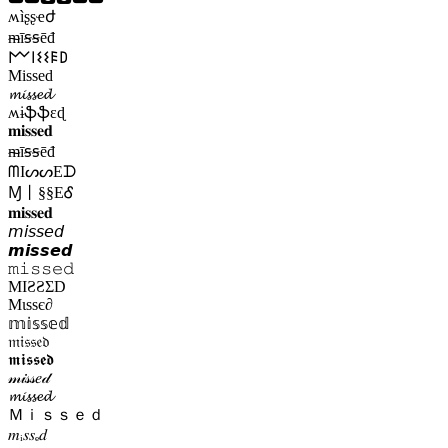
ʍìʂʂҽժ
ᵯīꞩꞩēđ
𐌌𐌉𐌔𐌔𐌄𐌃
Missed
𝓶𝓲𝓼𝓼𝓮𝓭
ʍɨֆֆɛɖ
𝐦𝐢𝐬𝐬𝐞𝐝
ᵯīꞩꞩēđ
ᗰIᔕᔕEᗪ
Ɱ丨§§EᎴ
𝐦𝐢𝐬𝐬𝐞𝐝
𝘮𝘪𝘴𝘴𝘦𝘥
𝙢𝙞𝙨𝙨𝙚𝙙
𝚖𝚒𝚜𝚜𝚎𝚍
MIƧƧΣD
Мιѕѕє∂
𝕞𝕚𝕤𝕤𝕖𝕕
𝔪𝔦𝔰𝔰𝔢𝔡
𝖒𝖎𝖘𝖘𝖊𝖉
𝓂𝒾𝓈𝓈𝑒𝒹
𝓶𝓲𝓼𝓼𝓮𝓭
Ｍｉｓｓｅｄ
𝑚ᵢ𝑠𝑠ₑ𝑑