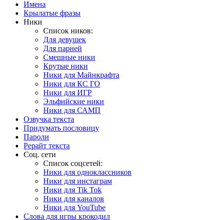
Имена
Крылатые фразы
Ники
Список ников:
Для девушек
Для парней
Смешные ники
Крутые ники
Ники для Майнкрафта
Ники для КС ГО
Ники для ИГР
Эльфийские ники
Ники для САМП
Озвучка текста
Придумать пословицу
Пароли
Рерайт текста
Соц. сети
Список соцсетей:
Ники для одноклассников
Ники для инстаграм
Ники для Tik Tok
Ники для каналов
Ники для YouTube
Слова для игры крокодил