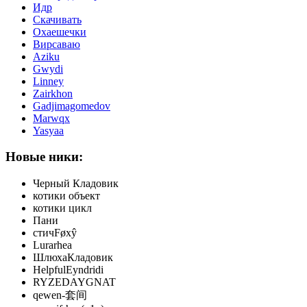
Идр
Скачивать
Охаешечки
Вирсаваю
Aziku
Gwydi
Linney
Zairkhon
Gadjimagomedov
Marwqx
Yasyaa
Новые ники:
Черный Кладовик
котики объект
котики цикл
Пани
стичFøxŷ
Lurarhea
ШлюхаКладовик
HelpfulEyndridi
RYZEDAYGNAT
qewen-套间