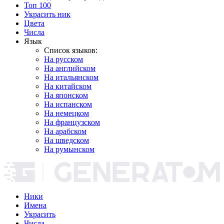
Топ 100
Украсить ник
Цвета
Числа
Язык
Список языков:
На русском
На английском
На итальянском
На китайском
На японском
На испанском
На немецком
На французском
На арабском
На шведском
На румынском
Ники
Имена
Украсить
Числа