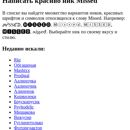
Написать красиво ник Missed
В списке вы найдете множество вариантов ников, красивых
шрифтов и символов относящихся к слову Missed. Например:
ᘻᓰSSᘿᕲ, 🅜🅘🅢🅢🅔🅓, Ⓜⓘⓢⓢⓔⓓ, 🄼🄸🅂🅂🄴🄳,
🅼🅸🆂🆂🅴🅳, ʍìʂʂҽժ. Выбирайте ник по своему вкусу и
стилю.
Недавно искали:
Rkt
Обгашеная
Mashixx
Prodigal
Аалиночка
Аалиночик
Алиненок
Кирвилеки
Брускирусик
Psyhodelic
Мишакова
Викусир
Гуглинетолько
Фоторедактор