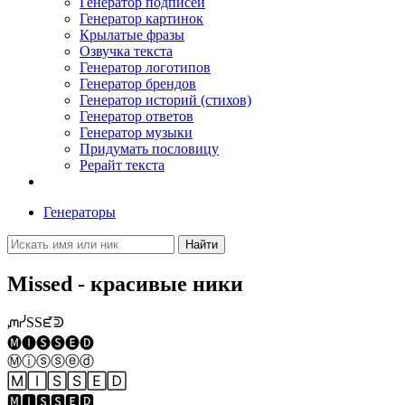
Генератор подписей
Генератор картинок
Крылатые фразы
Озвучка текста
Генератор логотипов
Генератор брендов
Генератор историй (стихов)
Генератор ответов
Генератор музыки
Придумать пословицу
Рерайт текста
Генераторы
Найти
Missed - красивые ники
ᘻᓰSSᘿᕲ
🅜🅘🅢🅢🅔🅓
Ⓜⓘⓢⓢⓔⓓ
🄼🄸🅂🅂🄴🄳
🅼🅸🆂🆂🅴🅳