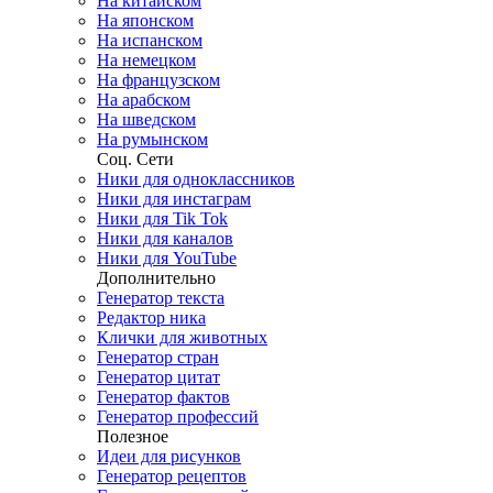
На китайском
На японском
На испанском
На немецком
На французском
На арабском
На шведском
На румынском
Соц. Сети
Ники для одноклассников
Ники для инстаграм
Ники для Tik Tok
Ники для каналов
Ники для YouTube
Дополнительно
Генератор текста
Редактор ника
Клички для животных
Генератор стран
Генератор цитат
Генератор фактов
Генератор профессий
Полезное
Идеи для рисунков
Генератор рецептов