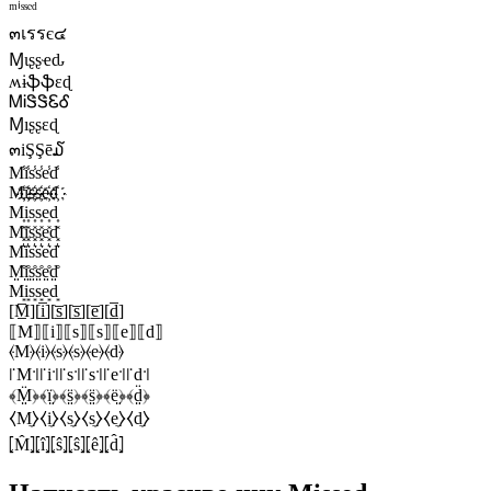
ᵐⁱˢˢᵉᵈ
๓เรรє๔
Ɱιʂʂҽԃ
ʍɨֆֆɛɖ
ᎷᎥᏕᏕᏋᎴ
Ɱıʂʂɛɖ
๓iŞŞē໓
M̾i̾s̾s̾e̾d̾
M҉i҉s҉s҉e҉d҉
M͎i͎s͎s͎e͎d͎
M͓̽i͓̽s͓̽s͓̽e͓̽d͓̽
M͛i͛s͛s͛e͛d͛
M̤̊i̤̊s̤̊s̤̊e̤̊d̤̊
M͙i͙s͙s͙e͙d͙
[M̲̅][i̲̅][s̲̅][s̲̅][e̲̅][d̲̅]
⟦M⟧⟦i⟧⟦s⟧⟦s⟧⟦e⟧⟦d⟧
⦑M⦒⦑i⦒⦑s⦒⦑s⦒⦑e⦒⦑d⦒
꜍M꜉꜍i꜉꜍s꜉꜍s꜉꜍e꜉꜍d꜉
﴾M̤̈﴿﴾ï̤﴿﴾s̤̈﴿﴾s̤̈﴿﴾ë̤﴿﴾d̤̈﴿
⧼M̼⧽⧼i̼⧽⧼s̼⧽⧼s̼⧽⧼e̼⧽⧼d̼⧽
⦏M̂⦎⦏î⦎⦏ŝ⦎⦏ŝ⦎⦏ê⦎⦏d̂⦎