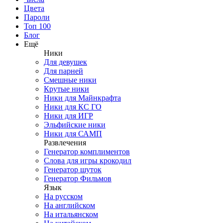
Цвета
Пароли
Топ 100
Блог
Ещё
Ники
Для девушек
Для парней
Смешные ники
Крутые ники
Ники для Майнкрафта
Ники для КС ГО
Ники для ИГР
Эльфийские ники
Ники для САМП
Развлечения
Генератор комплиментов
Слова для игры крокодил
Генератор шуток
Генератор Фильмов
Язык
На русском
На английском
На итальянском