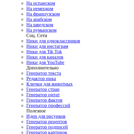
На испанском
На немецком
На французском
На арабском
На шведском
На румынском
Соц. Сети
Ники для одноклассников
Ники для инстаграм
Ники для Tik Tok
Ники для каналов
Ники для YouTube
Дополнительно
Генератор текста
Редактор ника
Клички для животных
Генератор стран
Генератор цитат
Генератор фактов
Генератор профессий
Полезное
Идеи для рисунков
Генератор рецептов
Генератор подписей
Генератор картинок