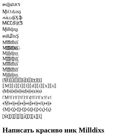
๓เɭɭ๔เאร
Ɱιʅʅԃιxʂ
ʍɨʟʟɖɨӼֆ
ᎷᎥᏝᏝᎴᎥጀᏕ
ⱮıƖƖɖıҳʂ
๓ill໓ixŞ
M̾i̾l̾l̾d̾i̾x̾s̾
M҉i҉l҉l҉d҉i҉x҉s҉
M͎i͎l͎l͎d͎i͎x͎s͎
M͓̽i͓̽l͓̽l͓̽d͓̽i͓̽x͓̽s͓̽
M͛i͛l͛l͛d͛i͛x͛s͛
M̤̊i̤̊l̤̊l̤̊d̤̊i̤̊x̤̊s̤̊
M͙i͙l͙l͙d͙i͙x͙s͙
[M̲̅][i̲̅][l̲̅][l̲̅][d̲̅][i̲̅][x̲̅][s̲̅]
⟦M⟧⟦i⟧⟦l⟧⟦l⟧⟦d⟧⟦i⟧⟦x⟧⟦s⟧
⦑M⦒⦑i⦒⦑l⦒⦑l⦒⦑d⦒⦑i⦒⦑x⦒⦑s⦒
꜍M꜉꜍i꜉꜍l꜉꜍l꜉꜍d꜉꜍i꜉꜍x꜉꜍s꜉
﴾M̤̈﴿﴾ï̤﴿﴾l̤̈﴿﴾l̤̈﴿﴾d̤̈﴿﴾ï̤﴿﴾ẍ̤﴿﴾s̤̈﴿
⧼M̼⧽⧼i̼⧽⧼l̼⧽⧼l̼⧽⧼d̼⧽⧼i̼⧽⧼x̼⧽⧼s̼⧽
⦏M̂⦎⦏î⦎⦏l̂⦎⦏l̂⦎⦏d̂⦎⦏î⦎⦏x̂⦎⦏ŝ⦎
Написать красиво ник Milldixs