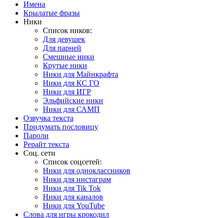
Имена
Крылатые фразы
Ники
Список ников:
Для девушек
Для парней
Смешные ники
Крутые ники
Ники для Майнкрафта
Ники для КС ГО
Ники для ИГР
Эльфийские ники
Ники для САМП
Озвучка текста
Придумать пословицу
Пароли
Рерайт текста
Соц. сети
Список соцсетей:
Ники для одноклассников
Ники для инстаграм
Ники для Tik Tok
Ники для каналов
Ники для YouTube
Слова для игры крокодил