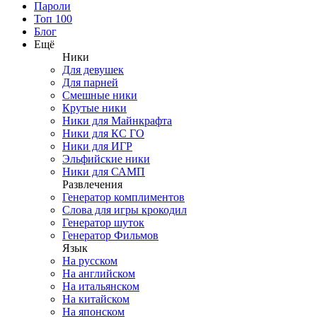
Пароли
Топ 100
Блог
Ещё
Ники
Для девушек
Для парней
Смешные ники
Крутые ники
Ники для Майнкрафта
Ники для КС ГО
Ники для ИГР
Эльфийские ники
Ники для САМП
Развлечения
Генератор комплиментов
Слова для игры крокодил
Генератор шуток
Генератор Фильмов
Язык
На русском
На английском
На итальянском
На китайском
На японском