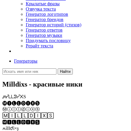
Крылатые фразы
Озвучка текста
Генератор логотипов
Генератор брендов
Генератор историй (стихов)
Генератор ответов
Генератор музыки
Придумать пословицу
Рерайт текста
Генераторы
Найти
Milldixs - красивые ники
ᘻᓰᒪᒪᕲᓰ᙭S
🅜🅘🅛🅛🅓🅘🅧🅢
Ⓜⓘⓛⓛⓓⓘⓧⓢ
🄼🄸🄻🄻🄳🄸🅇🅂
🅼🅸🅻🅻🅳🅸🆇🆂
ʍìӀӀժì×ʂ