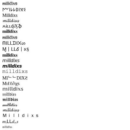
ᵯīłłđīӿꞩ
𐌌𐌉𐌋𐌋𐌃𐌉𐋄𐌔
Milldixs
𝓶𝓲𝓵𝓵𝓭𝓲𝔁𝓼
ʍɨʟʟɖɨӼֆ
𝐦𝐢𝐥𝐥𝐝𝐢𝐱𝐬
ᵯīłłđīӿꞩ
ᗰIᒪᒪᗪI᙭ᔕ
Ɱ丨ᒪᒪᎴ丨א§
𝐦𝐢𝐥𝐥𝐝𝐢𝐱𝐬
𝘮𝘪𝘭𝘭𝘥𝘪𝘹𝘴
𝙢𝙞𝙡𝙡𝙙𝙞𝙭𝙨
𝚖𝚒𝚕𝚕𝚍𝚒𝚡𝚜
MIᄂᄂDIXƧ
Мιℓℓ∂ιχѕ
𝕞𝕚𝕝𝕝𝕕𝕚𝕩𝕤
𝔪𝔦𝔩𝔩𝔡𝔦𝔵𝔰
𝖒𝖎𝖑𝖑𝖉𝖎𝖝𝖘
𝓂𝒾𝓁𝓁𝒹𝒾𝓍𝓈
𝓶𝓲𝓵𝓵𝓭𝓲𝔁𝓼
Ｍｉｌｌｄｉｘｓ
𝑚ᵢԼԼ𝑑ᵢₓ𝑠
ᵐⁱˡˡᵈⁱˣˢ