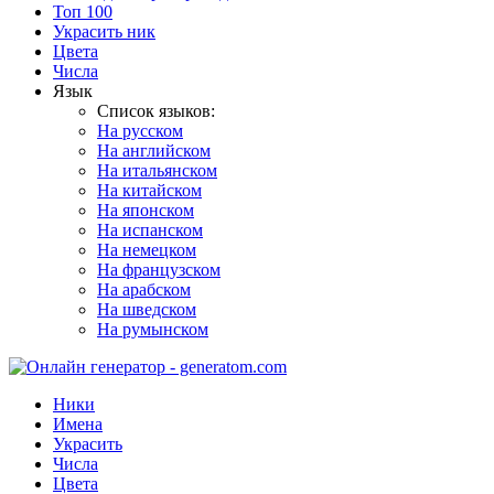
Топ 100
Украсить ник
Цвета
Числа
Язык
Список языков:
На русском
На английском
На итальянском
На китайском
На японском
На испанском
На немецком
На французском
На арабском
На шведском
На румынском
Ники
Имена
Украсить
Числа
Цвета