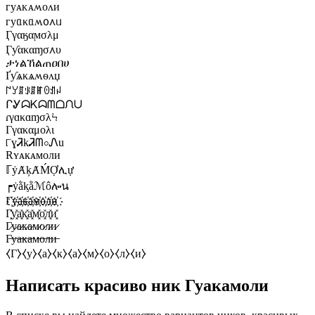
ᴦуᴀᴋᴀʍᴏᴧи
ᴦуᥲκᥲʍ᧐᧘ᥙ
Ӷγαӄαϻσλμ
Ӷƴακαɱσ᧘υ
ታነልኸልጠዐበሀ
Ґƴѧκѧʍѳʌџ
꒕ꌦꁲꂪꁲꂵꏿꀊꈤ
ᒋᎽᗣᏦᗣᗰᗝᙁᑌ
ɾγɑκɑɱσλϞ
Гγακαμоλι
୮ɣᏘkᏘᗰ০Ꮑu
Rʏᴀкᴀмоли
ℾẏȺķȺḾỢሊự
┍ẏằᶄằℳôሎน
Г҉у҉а҉к҉а҉м҉о҉л҉и҉
Г͓̽у͓̽а͓̽к͓̽а͓̽м͓̽о͓̽л͓̽и͓̽
Г̷у̷а̷к̷а̷м̷о̷л̷и̷
Г̶у̶а̶к̶а̶м̶о̶л̶и̶
⧼Г⧽⧼у⧽⧼а⧽⧼к⧽⧼а⧽⧼м⧽⧼о⧽⧼л⧽⧼и⧽
Написать красиво ник Гуакамоли