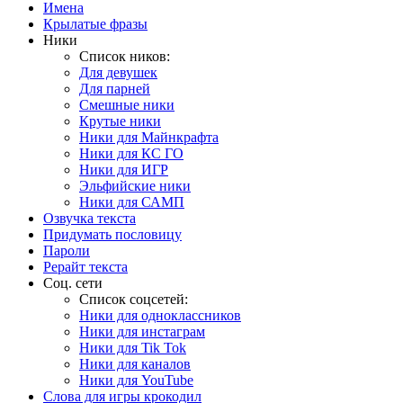
Имена
Крылатые фразы
Ники
Список ников:
Для девушек
Для парней
Смешные ники
Крутые ники
Ники для Майнкрафта
Ники для КС ГО
Ники для ИГР
Эльфийские ники
Ники для САМП
Озвучка текста
Придумать пословицу
Пароли
Рерайт текста
Соц. сети
Список соцсетей:
Ники для одноклассников
Ники для инстаграм
Ники для Tik Tok
Ники для каналов
Ники для YouTube
Слова для игры крокодил