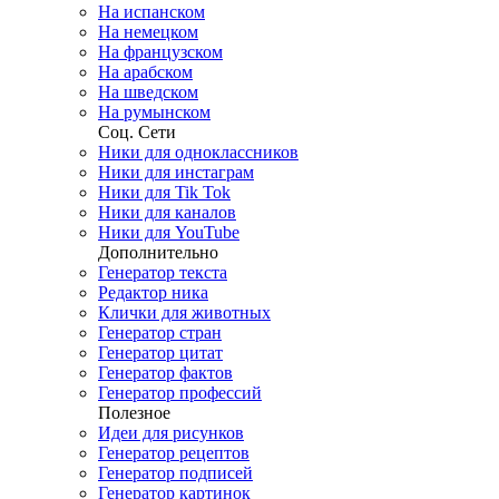
На испанском
На немецком
На французском
На арабском
На шведском
На румынском
Соц. Сети
Ники для одноклассников
Ники для инстаграм
Ники для Tik Tok
Ники для каналов
Ники для YouTube
Дополнительно
Генератор текста
Редактор ника
Клички для животных
Генератор стран
Генератор цитат
Генератор фактов
Генератор профессий
Полезное
Идеи для рисунков
Генератор рецептов
Генератор подписей
Генератор картинок