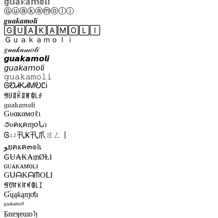
𝕘𝕦𝕒𝕜𝕒𝕞𝕠𝕝𝕚
Ⓖⓤⓐⓚⓐⓜⓞⓛⓘ
𝒈𝒖𝒂𝒌𝒂𝒎𝒐𝒍𝒊
🄶🅄🄰🄺🄰🄼🄾🄻🄸
Ｇｕａｋａｍｏｌｉ
𝑔𝓊𝒶𝓀𝒶𝓂𝑜𝓁𝒾
𝙜𝙪𝙖𝙠𝙖𝙢𝙤𝙡𝙞
𝘨𝘶𝘢𝘬𝘢𝘮𝘰𝘭𝘪
𝚐𝚞𝚊𝚔𝚊𝚖𝚘𝚕𝚒
ᎶᏬᏗᏦᏗᎷᎧᏝᎥ
ꁅꐇꁲꀗꁲꂵꂦ꒒ꂑ
𝔤𝔲𝔞𝔨𝔞𝔪𝔬𝔩𝔦
Gυαкαмσℓι
૭υคқคɱ૦Նɿ
Ꮆㄩ卂Ҝ卂爪ㄖㄥ丨
ﻮยคкค๓๏lเ
₲Ʉ₳₭₳₥ØⱠł
ɢᴜᴀᴋᴀᴍᴏʟɪ
GᑌᗩKᗩᗰOᒪI
ꁅꀎꍏꀘꍏꎭꂦ꒒ꀤ
ƓųąƙąɱơƖı
ᵍᵘᵃᵏᵃᵐᵒˡⁱ
Ƃnɐʞɐɯo˥ᴉ