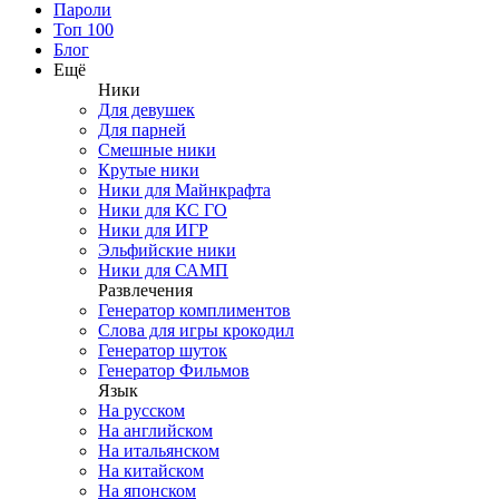
Пароли
Топ 100
Блог
Ещё
Ники
Для девушек
Для парней
Смешные ники
Крутые ники
Ники для Майнкрафта
Ники для КС ГО
Ники для ИГР
Эльфийские ники
Ники для САМП
Развлечения
Генератор комплиментов
Слова для игры крокодил
Генератор шуток
Генератор Фильмов
Язык
На русском
На английском
На итальянском
На китайском
На японском