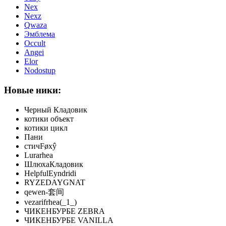
Nex
Nexz
Qwaza
Эмблема
Occult
Angei
Elor
Nodostup
Новые ники:
Черный Кладовик
котики объект
котики цикл
Пани
стичFøxŷ
Lurarhea
ШлюхаКладовик
HelpfulEyndridi
RYZEDAYGNAT
qewen-套间
vezarifrhea(_1_)
ЧИКЕНБУРБЕ ZEBRA
ЧИКЕНБУРБЕ VANILLA