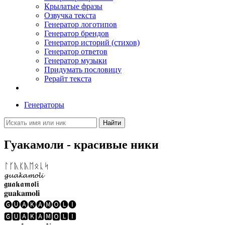
Крылатые фразы
Озвучка текста
Генератор логотипов
Генератор брендов
Генератор историй (стихов)
Генератор ответов
Генератор музыки
Придумать пословицу
Рерайт текста
Генераторы
Найти
Гуакамоли - красивые ники
ᛚᚴᚣᛕᚣᛖᛟᚳᛋ
𝓰𝓾𝓪𝓴𝓪𝓶𝓸𝓵𝓲
𝖌𝖚𝖆𝖐𝖆𝖒𝖔𝖑𝖎
𝐠𝐮𝐚𝐤𝐚𝐦𝐨𝐥𝐢
🅖🅤🅐🅚🅐🅜🅞🅛🅘
🅶🆄🅰🅺🅰🅼🅾🅻🅸