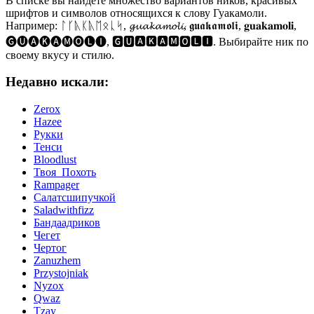
В списке вы найдете множество вариантов ников, красивых
шрифтов и символов относящихся к слову Гуакамоли.
Например: ᛚᚴᚣᛕᚣᛖᛟᚳᛋ, 𝓰𝓾𝓪𝓴𝓪𝓶𝓸𝓵𝓲, 𝖌𝖚𝖆𝖐𝖆𝖒𝖔𝖑𝖎, 𝐠𝐮𝐚𝐤𝐚𝐦𝐨𝐥𝐢,
🅖🅤🅐🅚🅐🅜🅞🅛🅘, 🅶🆄🅰🅺🅰🅼🅾🅻🅸. Выбирайте ник по
своему вкусу и стилю.
Недавно искали:
Zerox
Hazee
Рукки
Тенси
Bloodlust
Твоя_Похоть
Rampager
Салатсшипучкой
Saladwithfizz
Бандаадриков
Чегет
Чертог
Zanuzhem
Przystojniak
Nyzox
Qwaz
Tzay