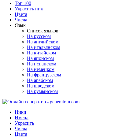
Топ 100
Украсить ник
Цвета
Числа
Язык
Список языков:
На русском
На английском
На итальянском
На китайском
На японском
На испанском
На немецком
На французском
На арабском
На шведском
На румынском
Ники
Имена
Украсить
Числа
Цвета