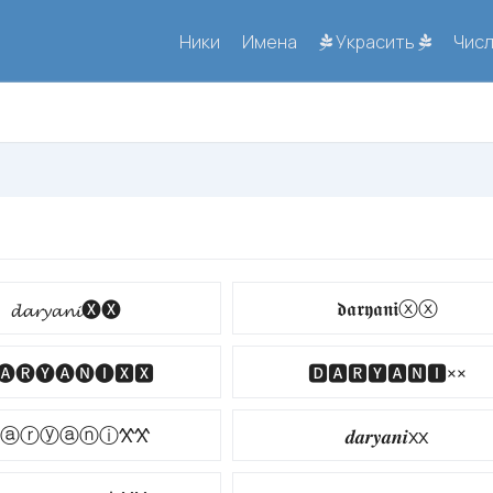
Ники
Имена
Украсить
Чис
𝖉𝖆𝖗𝖞𝖆𝖓𝖎ⓧⓧ
𝓭𝓪𝓻𝔂𝓪𝓷𝓲🅧🅧
🅐🅡🅨🅐🅝🅘🆇🆇
🅳🅰🆁🆈🅰🅽🅸××
ⓐⓡⓨⓐⓝⓘ𐋄𐋄
𝒅𝒂𝒓𝒚𝒂𝒏𝒊xx