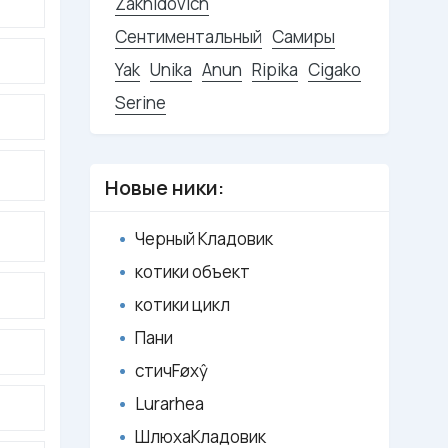
Zakhidovich
Сентиментальный
Самиры
Yak
Unika
Anun
Ripika
Cigako
Serine
Новые ники:
Черный Кладовик
котики объект
котики цикл
Пани
стичFøxŷ
Lurarhea
ШлюхаКладовик