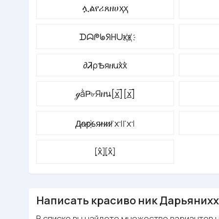
ሏልየሪጸዘሀҳҳ
ᗪᗣᖘᖚᖆᕼᑌx҉x҉
∂ᏘρѢяዘux͛x͛
ℊằҎ৮Яዘน[x̲̅][x̲̅]
Д̷а̷р̷҉ья̷н̷и̷꜍x꜉꜍x꜉
⦏x̂⦎⦏x̂⦎
Написать красиво ник Дарьяниxx
В списке вы найдете множество вариантов н