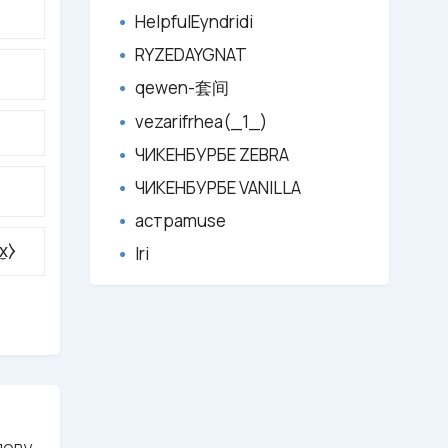
HelpfulEyndridi
RYZEDAYGNAT
qewen-套间
vezarifrhea(_1_)
ЧИКЕНБУРБЕ ZEBRA
ЧИКЕНБУРБЕ VANILLA
астраmuse
̼⧽
Iri
лову