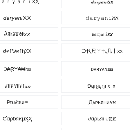
ＤａｒｙａｎｉӼӼ
𝒹𝒶𝓇𝓎𝒶𝓃𝒾𝐱𝐱
𝘥𝘢𝘳𝘺𝘢𝘯𝘪᙭᙭
𝚍𝚊𝚛𝚢𝚊𝚗𝚒אא
ꂠꁲꌅꐞꁲꋊꂑ𝘹𝘹
𝔡𝔞𝔯𝔶𝔞𝔫𝔦𝙭𝙭
ᲫคՐעคՈɿXX
ᗪ卂尺ㄚ卂几丨χχ
Đ₳ⱤɎ₳₦ł𝔵𝔵
ᴅᴀʀʏᴀɴɪ𝖝𝖝
Ɖąrყąŋıｘｘ
ꀸꍏꋪꌩꍏꈤꀤ𝔁𝔁
Pɐɹʎɐuᴉˣˣ
Дᴀᴩьяниאא
ƓαρƅяϰμӼӼ
∂αρьяʜυጀጀ