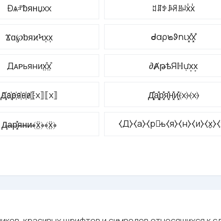
Đѧⱀƀᴙʜџxx
ꅓꁲꉣꎪꋪꍬꈤx̾x̾
ᑯαρ๒ᱽηιx͓̽x͓̽
Ϫɑ℘ƅᴙϰϞx͎x͎
Дᴀᴘьяниx̤̊x̤̊
∂ȺթѣЯℍựx͙x͙
Д҉а҉р҉я҉н҉и҉⟦x⟧⟦x⟧
Д͓̽а͓̽р͓̽я͓̽н͓̽и͓̽⦑x⦒⦑x⦒
⧼Д⧽⧼а⧽⧼р⧽̷ь⧼я⧽⧼н⧽⧼и⧽⧼x̼⧽⧼x
Д̶а̶р̶͓̽я̶н̶и̶﴾ẍ̤﴿﴾ẍ̤﴿
иков, красивых шрифтов и символов относящихся к с