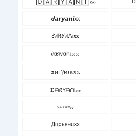
🄳🄰🅁🅈🄰🄽🄸𝔁𝔁
𝙙𝙖𝙧𝙮𝙖𝙣𝙞ӿӿ
ᎴᏗᏒᎩᏗᏁᎥ𝐱𝐱
∂αяуαηι𝚡𝚡
๔คгץคภเ𝕩𝕩
ᗪᗩᖇYᗩᑎI𝓍𝓍
ᵈᵃʳʸᵃⁿⁱₓₓ
Дᥲρьянᥙxx