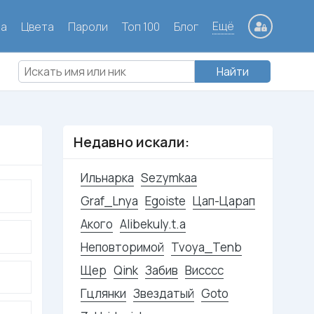
Ещё
ла
Цвета
Пароли
Топ 100
Блог
Найти
Недавно искали:
Ильнарка
Sezymkaa
Graf_Lnya
Egoiste
Цап-Царап
Акого
Alibekuly.t.a
Неповторимой
Tvoya_Tenb
Щер
Qink
Забив
Висссс
Гцлянки
Звездатый
Goto