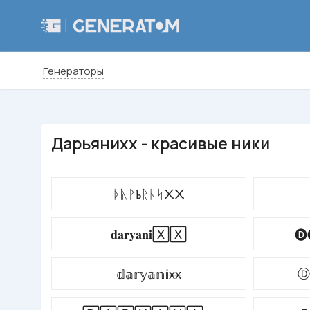
Генераторы
Дарьяниxx - красивые ники
ᚦᚣᚹⰓᚱᚺᛋ᙭᙭
𝐝𝐚𝐫𝐲𝐚𝐧𝐢🅇🅇
🅓
Ⓓ
𝕕𝕒𝕣𝕪𝕒𝕟𝕚ӿӿ