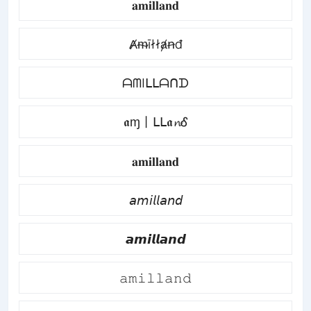
𝐚𝐦𝐢𝐥𝐥𝐚𝐧𝐝
Ⱥᵯīłłⱥꞥđ
ᗩᗰIᒪᒪᗩᑎᗪ
𝖆ɱ丨ᒪᒪ𝖆𝓷Ꮄ
𝐚𝐦𝐢𝐥𝐥𝐚𝐧𝐝
𝘢𝘮𝘪𝘭𝘭𝘢𝘯𝘥
𝙖𝙢𝙞𝙡𝙡𝙖𝙣𝙙
𝚊𝚖𝚒𝚕𝚕𝚊𝚗𝚍