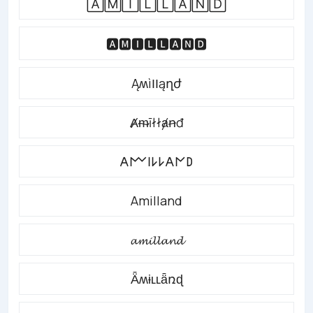
🄰🄼🄸🄻🄻🄰🄽🄳
🅰🅼🅸🅻🅻🅰🅽🅳
ĄʍìӀӀąղժ
Ⱥᵯīłłⱥꞥđ
𐌀𐌌𐌉𐌋𐌋𐌀𐌍𐌃
Amilland
𝓪𝓶𝓲𝓵𝓵𝓪𝓷𝓭
Ǟʍɨʟʟǟռɖ