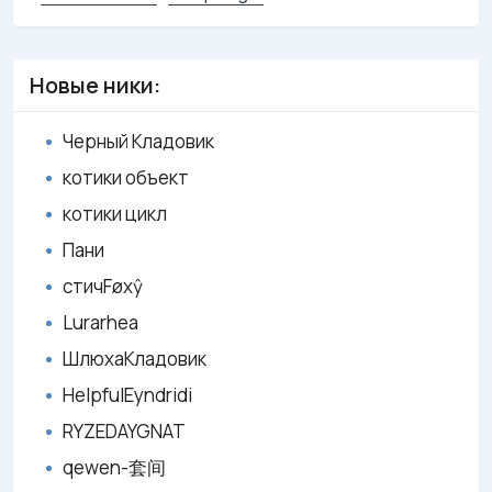
Новые ники:
Черный Кладовик
котики объект
котики цикл
Пани
стичFøxŷ
Lurarhea
ШлюхаКладовик
HelpfulEyndridi
RYZEDAYGNAT
qewen-套间