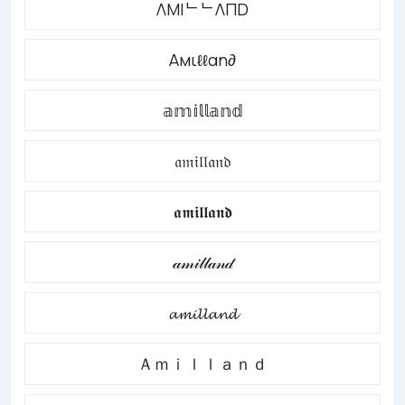
ΛMIᄂᄂΛПD
Αмιℓℓαη∂
𝕒𝕞𝕚𝕝𝕝𝕒𝕟𝕕
𝔞𝔪𝔦𝔩𝔩𝔞𝔫𝔡
𝖆𝖒𝖎𝖑𝖑𝖆𝖓𝖉
𝒶𝓂𝒾𝓁𝓁𝒶𝓃𝒹
𝓪𝓶𝓲𝓵𝓵𝓪𝓷𝓭
Ａｍｉｌｌａｎｄ