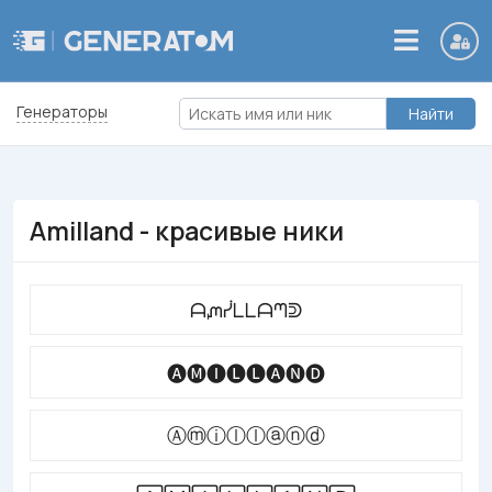
Генераторы
Найти
Amilland - красивые ники
ᗩᘻᓰᒪᒪᗩᘉᕲ
🅐🅜🅘🅛🅛🅐🅝🅓
Ⓐⓜⓘⓛⓛⓐⓝⓓ