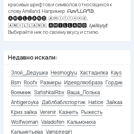
красивых шрифтов и символов относящихся к
слову Amilland. Например: ᗩᘻᓰᒪᒪᗩᘉᕲ,
🅐🅜🅘🅛🅛🅐🅝🅓, Ⓐⓜⓘⓛⓛⓐⓝⓓ,
🄰🄼🄸🄻🄻🄰🄽🄳, 🅰🅼🅸🅻🅻🅰🅽🅳, ĄʍìӀӀąղժ.
Выбирайте ник по своему вкусу и стилю.
Недавно искали:
Злой_Дедушка
Hesmoglyu
Хастадилка
Kays
Bsm
Roofx
Размеры
Идеядляобраза
Гордик
Воемник
Safishka|Rbx
Ваша_Полька
Antigeroyka
Даблбаблспортик
Hatice
Зайкаа
Криз.зайка
Verenir
Казнить
Рыжесть
Wolfwoman
Valadofen
Кальмониха
Кальметьева
Vampiregirl