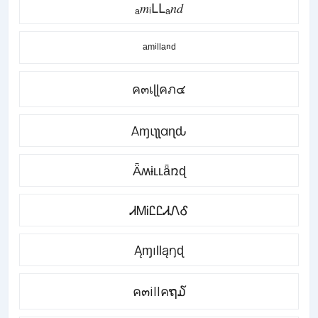
ₐ𝑚ᵢԼԼₐ𝑛𝑑
ᵃᵐⁱˡˡᵃⁿᵈ
ค๓เɭɭคภ๔
Αɱιʅʅαɳԃ
Ǟʍɨʟʟǟռɖ
ᏗᎷᎥᏝᏝᏗᏁᎴ
ĄɱıƖƖąŋɖ
ค๓illคຖ໓