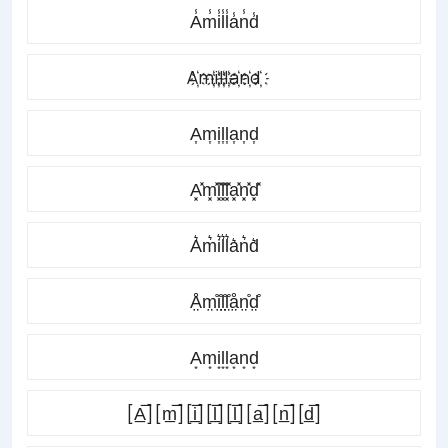
A̾m̾i̾l̾l̾a̾n̾d̾
A҉m҉i҉l҉l҉a҉n҉d҉
A͎m͎i͎l͎l͎a͎n͎d͎
A͓̽m͓̽i͓̽l͓̽l͓̽a͓̽n͓̽d͓̽
A͛m͛i͛l͛l͛a͛n͛d͛
Å̤m̤̊i̤̊l̤̊l̤̊å̤n̤̊d̤̊
A͙m͙i͙l͙l͙a͙n͙d͙
[A̲̅][m̲̅][i̲̅][l̲̅][l̲̅][a̲̅][n̲̅][d̲̅]