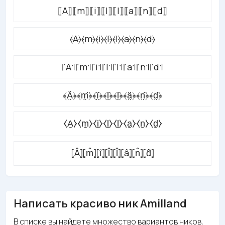
⟦A⟧⟦m⟧⟦i⟧⟦l⟧⟦l⟧⟦a⟧⟦n⟧⟦d⟧
⦑A⦒⦑m⦒⦑i⦒⦑l⦒⦑l⦒⦑a⦒⦑n⦒⦑d⦒
꜍A꜉꜍m꜉꜍i꜉꜍l꜉꜍l꜉꜍a꜉꜍n꜉꜍d꜉
﴾Ä̤﴿﴾m̤̈﴿﴾ï̤﴿﴾l̤̈﴿﴾l̤̈﴿﴾ä̤﴿﴾n̤̈﴿﴾d̤̈﴿
⧼A̼⧽⧼m̼⧽⧼i̼⧽⧼l̼⧽⧼l̼⧽⧼a̼⧽⧼n̼⧽⧼d̼⧽
⦏Â⦎⦏m̂⦎⦏î⦎⦏l̂⦎⦏l̂⦎⦏â⦎⦏n̂⦎⦏d̂⦎
Написать красиво ник Amilland
В списке вы найдете множество вариантов ников,