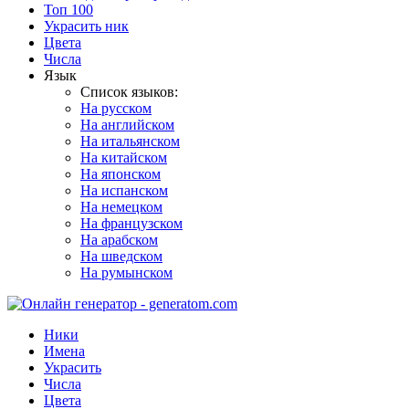
Топ 100
Украсить ник
Цвета
Числа
Язык
Список языков:
На русском
На английском
На итальянском
На китайском
На японском
На испанском
На немецком
На французском
На арабском
На шведском
На румынском
Ники
Имена
Украсить
Числа
Цвета