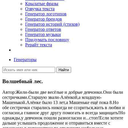
Крылатые фразы
Озвучка текста
Генератор логотипов
Генератор брендов
Генератор историй (стихов)
Генератор ответов
Генератор музыки
Придумать пословицу
Рерайт текста
Генераторы
Найти
Волшебный лес.
Автор:Жили-были две весёлые и добрые девчонки.Они были
сестричками.Старшую звали-Алёнкой,а младшую-
Машенькой.Алёнке было 13 лет,а Машеньке ещё пока 8.Но
обе сестрички старались никогда не ссориться,жить в любви и
согласии,а главное друг другу помогать и всегда защищать!Но
однажды,у девчонок пошли разногласии и...стоп!Если хотите
дальше услышать продолжение и отправиться вместе с