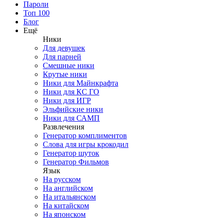
Пароли
Топ 100
Блог
Ещё
Ники
Для девушек
Для парней
Смешные ники
Крутые ники
Ники для Майнкрафта
Ники для КС ГО
Ники для ИГР
Эльфийские ники
Ники для САМП
Развлечения
Генератор комплиментов
Слова для игры крокодил
Генератор шуток
Генератор Фильмов
Язык
На русском
На английском
На итальянском
На китайском
На японском