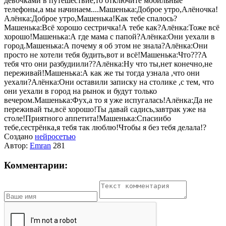
девочками в путешествие,то отключите мобильные
телефоны,а мы начинаем....Машенька:Доброе утро,Алёночка!
Алёнка:Доброе утро,Машенька!Как тебе спалось?
Машенька:Всё хорошо сестричка!А тебе как?Алёнка:Тоже всё
хорошо!Машенька:А где мама с папой?Алёнка:Они уехали в
город.Машенька:А почему я об этом не знала?Алёнка:Они
просто не хотели тебя будить,вот и всё!Машенька:Что???А
тебя что они разбудиили??Алёнка:Ну что ты,нет конечно,не
переживай!Машенька:А как же ты тогда узнала ,что они
уехали?Алёнка:Они оставили записку на столике ,с тем, что
они уехали в город на рынок и будут только
вечером.Машенька:Фух,а то я уже испугалась!Алёнка:Да не
переживай ты,всё хорошо!Ты давай садись,завтрак уже на
столе!Приятного аппетита!Машенька:Спасиибо
тебе,сестрёнка,я тебя так люблю!Чтобы я без тебя делала!?
Создано
нейросетью
Автор:
Emran
281
Комментарии: