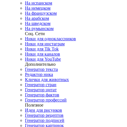
На испанском
На немецком
На французском
На арабском
На шведском
На румынском
Соц. Сети
Ники для одноклассников
Ники для инстаграм
Ники для Tik Tok
Ники для каналов
Ники для YouTube
Дополнительно
Генератор текста
Редактор ника
Клички для животных
Генератор стран
Генератор цитат
Генератор фактов
Генератор профессий
Полезное
Идеи для рисунков
Генератор рецептов
Генератор подписей
Генератор картинок