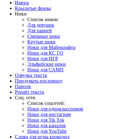
Имена
Крылатые фразы
Ники
Список ников:
Для девушек
Для парней
Смешные ники
Крутые ники
Ники для Майнкрафта
Ники для КС ГО
Ники для ИГР
Эльфийские ники
Ники для САМП
Озвучка текста
Придумать пословицу
Пароли
Рерайт текста
Соц. сети
Список соцсетей:
Ники для одноклассников
Ники для инстаграм
Ники для Tik Tok
Ники для каналов
Ники для YouTube
Слова для игры крокодил