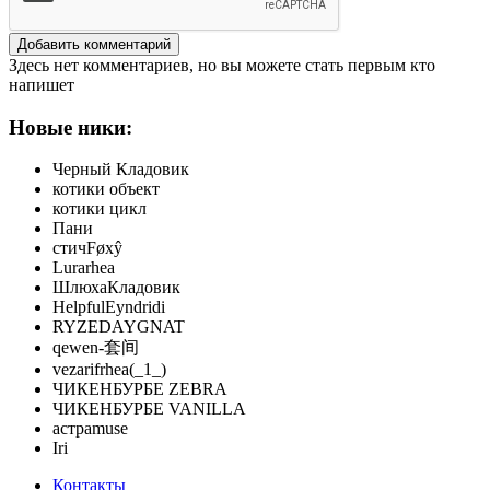
Добавить комментарий
Здесь нет комментариев, но вы можете стать первым кто
напишет
Новые ники:
Черный Кладовик
котики объект
котики цикл
Пани
стичFøxŷ
Lurarhea
ШлюхаКладовик
HelpfulEyndridi
RYZEDAYGNAT
qewen-套间
vezarifrhea(_1_)
ЧИКЕНБУРБЕ ZEBRA
ЧИКЕНБУРБЕ VANILLA
астраmuse
Iri
Контакты