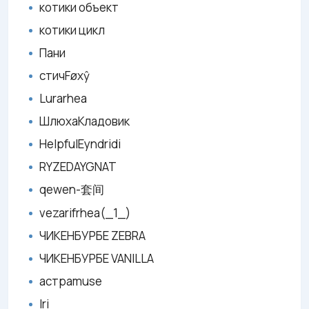
котики объект
котики цикл
Пани
стичFøxŷ
Lurarhea
ШлюхаКладовик
HelpfulEyndridi
RYZEDAYGNAT
qewen-套间
vezarifrhea(_1_)
ЧИКЕНБУРБЕ ZEBRA
ЧИКЕНБУРБЕ VANILLA
астраmuse
Iri