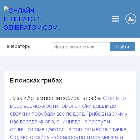
Генераторы
Найти
В поисках грибах
Лиза и Артём пошли собирать грибы
. Степа по
мере возможности помогал. Они дошли до
свалки и порубали все подряд.
Грибов на зиму у
нас всегда много, они нигде не растут и
отлично помещаются на ровном месте в тачке.
С одного рейса набралось полтора мешка, а