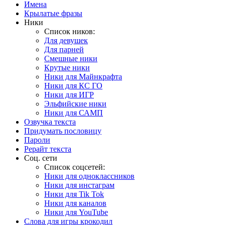
Имена
Крылатые фразы
Ники
Список ников:
Для девушек
Для парней
Смешные ники
Крутые ники
Ники для Майнкрафта
Ники для КС ГО
Ники для ИГР
Эльфийские ники
Ники для САМП
Озвучка текста
Придумать пословицу
Пароли
Рерайт текста
Соц. сети
Список соцсетей:
Ники для одноклассников
Ники для инстаграм
Ники для Tik Tok
Ники для каналов
Ники для YouTube
Слова для игры крокодил