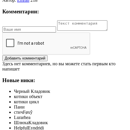
Автор:
Emran
218
Комментарии:
Добавить комментарий
Здесь нет комментариев, но вы можете стать первым кто
напишет
Новые ники:
Черный Кладовик
котики объект
котики цикл
Пани
стичFøxŷ
Lurarhea
ШлюхаКладовик
HelpfulEyndridi