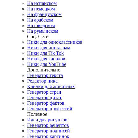
На испанском
На немецком
На французском
На арабском
На шведском
На румынском
Соц. Сети
Ники для одноклассников
Ники для инстаграм
Ники для Tik Tok
Ники для каналов
Ники для YouTube
Дополнительно
Генератор текста
Редактор ника
Клички для животных
Генератор стран
Генератор цитат
Генератор фактов
Генератор профессий
Полезное
Идеи для рисунков
Генератор рецептов
Генератор подписей
Генератор картинок