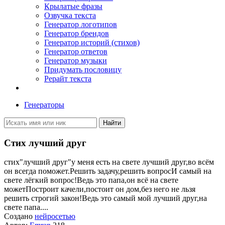
Крылатые фразы
Озвучка текста
Генератор логотипов
Генератор брендов
Генератор историй (стихов)
Генератор ответов
Генератор музыки
Придумать пословицу
Рерайт текста
Генераторы
Найти
Стих лучший друг
стих"лучший друг"у меня есть на свете лучший друг,во всём
он всегда поможет.Решить задачу,решить вопросИ самый на
свете лёгкий вопрос!Ведь это папа,он всё на свете
можетПостроит качели,постоит он дом,без него не льзя
решить строгий закон!Ведь это самый мой лучший друг,на
свете папа....
Создано
нейросетью