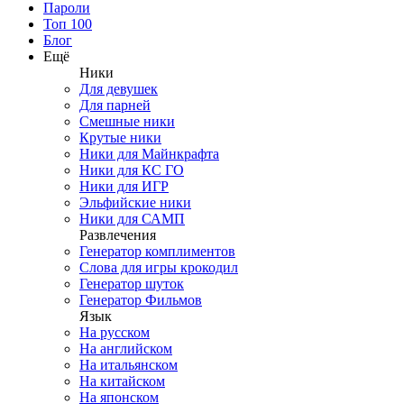
Пароли
Топ 100
Блог
Ещё
Ники
Для девушек
Для парней
Смешные ники
Крутые ники
Ники для Майнкрафта
Ники для КС ГО
Ники для ИГР
Эльфийские ники
Ники для САМП
Развлечения
Генератор комплиментов
Слова для игры крокодил
Генератор шуток
Генератор Фильмов
Язык
На русском
На английском
На итальянском
На китайском
На японском