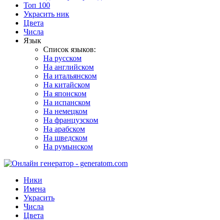
Топ 100
Украсить ник
Цвета
Числа
Язык
Список языков:
На русском
На английском
На итальянском
На китайском
На японском
На испанском
На немецком
На французском
На арабском
На шведском
На румынском
Ники
Имена
Украсить
Числа
Цвета