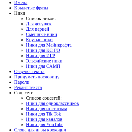
Имена
Крылатые фразы
Ники
Список ников:
Для девушек
Для парней
Смешные ники
Крутые ники
Ники для Майнкрафта
Ники для КС ГО
Ники для ИГР
Эльфийские ники
Ники для САМП
Озвучка текста
Придумать пословицу
Пароли
Рерайт текста
Соц. сети
Список соцсетей:
Ники для одноклассников
Ники для инстаграм
Ники для Tik Tok
Ники для каналов
Ники для YouTube
Слова для игры крокодил