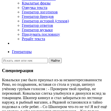
Крылатые фразы
Озвучка текста
Генератор логотипов
Генератор брендов
Генератор историй (стихов)
Генератор ответов
Генератор музыки
Придумать пословицу
Рерайт текста
Генераторы
Найти
Спецоперация
Ковальски уже было приуныл из-за незаинтересованности
Рико, но подрывник, вставая со стола и уходя, шепнул
учëному грубым голосом : - Проверим твой прибор, не
переживай. Ковальски слегка улыбнулся и двинулся вслед за
товарищем. Шкипер кивнул и стал забираться по лестнице
наружу, в рыбный магазин, а Рядовой остановился и тайно
подозвал к себе ребят. - Со Шкипером что-то не то! Я всë ещë