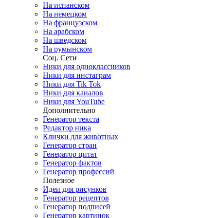
На испанском
На немецком
На французском
На арабском
На шведском
На румынском
Соц. Сети
Ники для одноклассников
Ники для инстаграм
Ники для Tik Tok
Ники для каналов
Ники для YouTube
Дополнительно
Генератор текста
Редактор ника
Клички для животных
Генератор стран
Генератор цитат
Генератор фактов
Генератор профессий
Полезное
Идеи для рисунков
Генератор рецептов
Генератор подписей
Генератор картинок