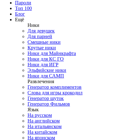
Пароли
Топ 100
Блог
Ещё
Ники
Для девушек
Для парней
Смешные ники
Крутые ники
Ники для Майнкрафта
Ники для КС ГО
Ники для ИГР
Эльфийские ники
Ники для САМП
Развлечения
Генератор комплиментов
Слова для игры крокодил
Генератор шуток
Генератор Фильмов
Язык
На русском
На английском
На итальянском
На китайском
На японском