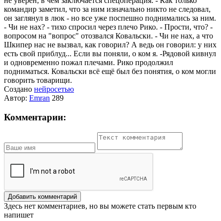
не уверен, в чëм заключается спецоперация. - Как только
командир заметил, что за ним изначально никто не следовал,
он заглянул в люк - но все уже поспешно поднимались за ним.
- Чи не нах? - тихо спросил через плечо Рико.
- Прости, что? -
вопросом на "вопрос" отозвался Ковальски.
- Чи не нах, а что
Шкипер нас не вызвал, как говорил? А ведь он говорил: у них
есть свой приблуд... Если вы поняли, о ком я. -
Рядовой кивнул
и одновременно пожал плечами. Рико продолжил
подниматься. Ковальски всë ещë был без понятия, о ком могли
говорить товарищи.
Создано
нейросетью
Автор:
Emran
289
Комментарии:
Добавить комментарий
Здесь нет комментариев, но вы можете стать первым кто
напишет