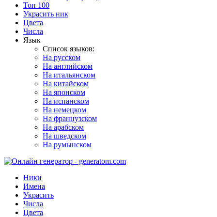
Топ 100
Украсить ник
Цвета
Числа
Язык
Список языков:
На русском
На английском
На итальянском
На китайском
На японском
На испанском
На немецком
На французском
На арабском
На шведском
На румынском
Ники
Имена
Украсить
Числа
Цвета