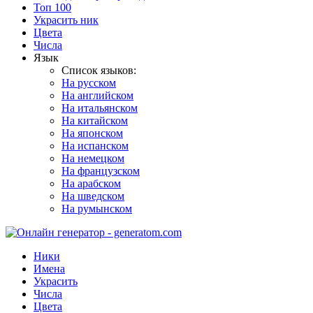
Топ 100
Украсить ник
Цвета
Числа
Язык
Список языков:
На русском
На английском
На итальянском
На китайском
На японском
На испанском
На немецком
На французском
На арабском
На шведском
На румынском
Ники
Имена
Украсить
Числа
Цвета