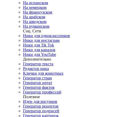
На испанском
На немецком
На французском
На арабском
На шведском
На румынском
Соц. Сети
Ники для одноклассников
Ники для инстаграм
Ники для Tik Tok
Ники для каналов
Ники для YouTube
Дополнительно
Генератор текста
Редактор ника
Клички для животных
Генератор стран
Генератор цитат
Генератор фактов
Генератор профессий
Полезное
Идеи для рисунков
Генератор рецептов
Генератор подписей
Генератор картинок