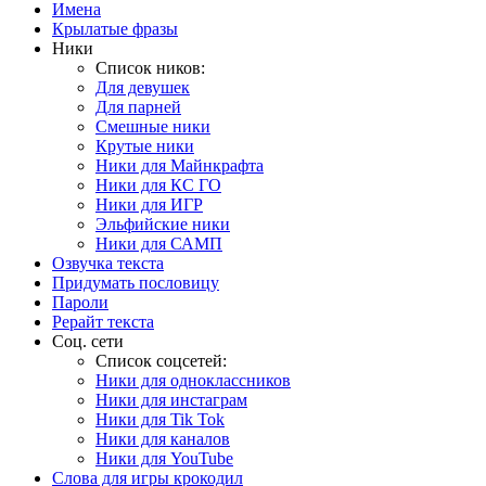
Имена
Крылатые фразы
Ники
Список ников:
Для девушек
Для парней
Смешные ники
Крутые ники
Ники для Майнкрафта
Ники для КС ГО
Ники для ИГР
Эльфийские ники
Ники для САМП
Озвучка текста
Придумать пословицу
Пароли
Рерайт текста
Соц. сети
Список соцсетей:
Ники для одноклассников
Ники для инстаграм
Ники для Tik Tok
Ники для каналов
Ники для YouTube
Слова для игры крокодил