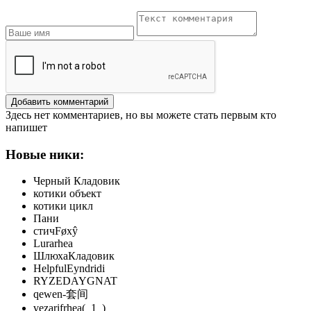
Добавить комментарий
Здесь нет комментариев, но вы можете стать первым кто
напишет
Новые ники:
Черный Кладовик
котики объект
котики цикл
Пани
стичFøxŷ
Lurarhea
ШлюхаКладовик
HelpfulEyndridi
RYZEDAYGNAT
qewen-套间
vezarifrhea(_1_)