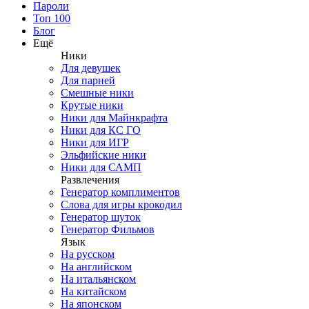
Пароли
Топ 100
Блог
Ещё
Ники
Для девушек
Для парней
Смешные ники
Крутые ники
Ники для Майнкрафта
Ники для КС ГО
Ники для ИГР
Эльфийские ники
Ники для САМП
Развлечения
Генератор комплиментов
Слова для игры крокодил
Генератор шуток
Генератор Фильмов
Язык
На русском
На английском
На итальянском
На китайском
На японском