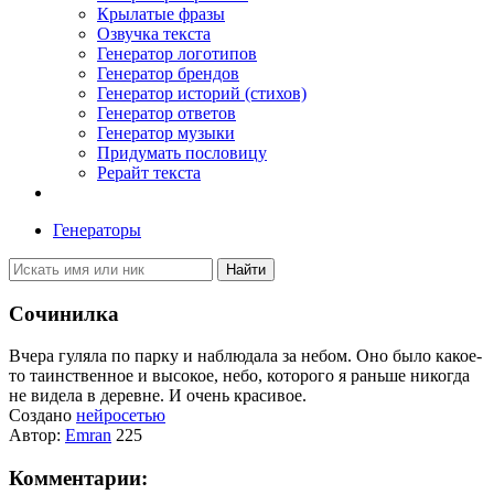
Крылатые фразы
Озвучка текста
Генератор логотипов
Генератор брендов
Генератор историй (стихов)
Генератор ответов
Генератор музыки
Придумать пословицу
Рерайт текста
Генераторы
Найти
Сочинилка
Вчера гуляла по парку и наблюдала за небом
. Оно было какое-
то таинственное и высокое, небо, которого я раньше никогда
не видела в деревне. И очень красивое.
Создано
нейросетью
Автор:
Emran
225
Комментарии: