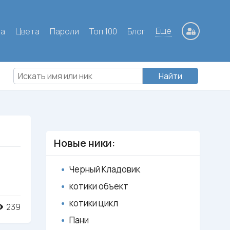
Ещё
ла
Цвета
Пароли
Топ 100
Блог
Найти
Новые ники:
Черный Кладовик
котики объект
котики цикл
239
Пани