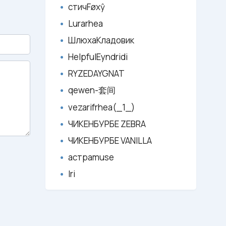
стичFøxŷ
Lurarhea
ШлюхаКладовик
HelpfulEyndridi
RYZEDAYGNAT
qewen-套间
vezarifrhea(_1_)
ЧИКЕНБУРБЕ ZEBRA
ЧИКЕНБУРБЕ VANILLA
астраmuse
Iri