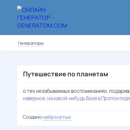
Генераторы
Путешествие по планетам
о тех незабываемых воспоминаниях, подарив
наверное, на какой-нибудь Базе в Пропонтиде
Создано
нейросетью