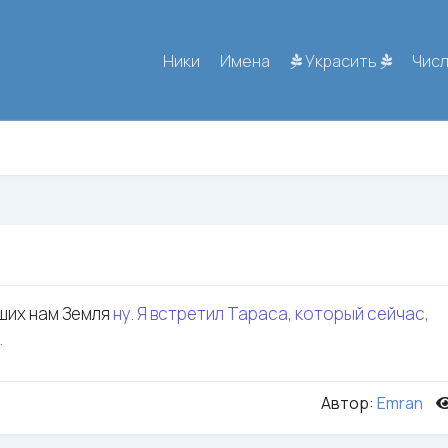
Ники
Имена
Украсить
Чис
ших нам Земля
ну. Я встретил Тараса, который сейчас,
.
Автор:
Emran