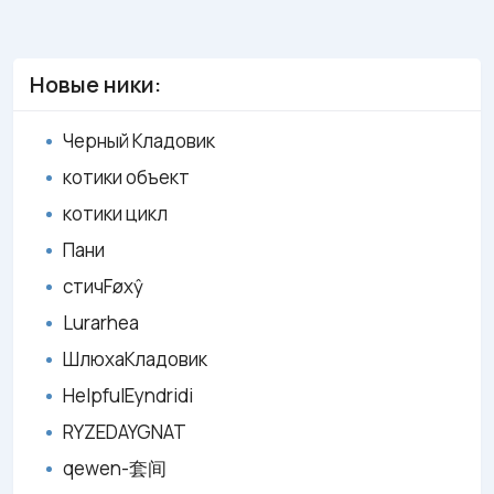
Новые ники:
Черный Кладовик
котики объект
котики цикл
Пани
стичFøxŷ
Lurarhea
ШлюхаКладовик
HelpfulEyndridi
RYZEDAYGNAT
qewen-套间