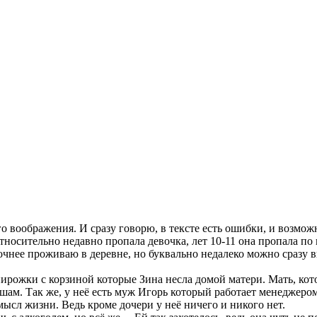
его воображения. И сразу говорю, в тексте есть ошибки, и возм
осительно недавно пропала девочка, лет 10-11 она пропала по 
очнее проживаю в деревне, но буквально недалеко можно сразу в
ирожки с корзиной которые Зина несла домой матери. Мать, кот
ам. Так же, у неё есть муж Игорь который работает менеджером,
мысл жизни. Ведь кроме дочери у неё ничего и никого нет.