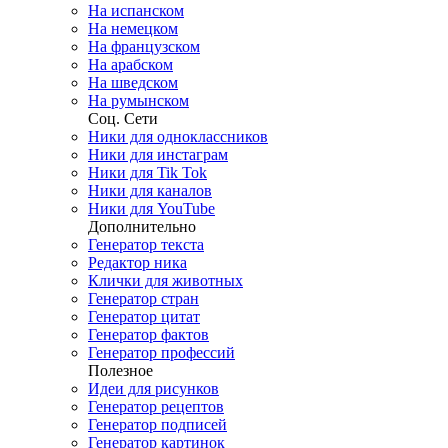
На испанском
На немецком
На французском
На арабском
На шведском
На румынском
Соц. Сети
Ники для одноклассников
Ники для инстаграм
Ники для Tik Tok
Ники для каналов
Ники для YouTube
Дополнительно
Генератор текста
Редактор ника
Клички для животных
Генератор стран
Генератор цитат
Генератор фактов
Генератор профессий
Полезное
Идеи для рисунков
Генератор рецептов
Генератор подписей
Генератор картинок