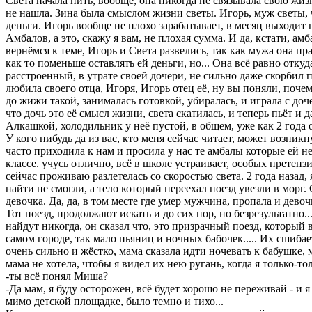
Света начала пить, вообще, она никогда не связывала свою жизнь
не нашла. Зина была смыслом жизни светы. Игорь, муж светы, ч
деньги. Игорь вообще не плохо зарабатывает, в месяц выходит 
Амбалов, а это, скажу я вам, не плохая сумма. И да, кстати, а
вернёмся к теме, Игорь и Света развелись, так как мужа она п
как то поменьше оставлять ей деньги, но... Она всё равно отку
расстроенный, в утрате своей дочери, не сильно даже скорбил 
любила своего отца, Игоря, Игорь отец её, ну вы поняли, поче
до жижи такой, занималась готовкой, убиралась, и играла с доч
что дочь это её смысл жизни, света скатилась, и теперь пьёт и 
Алкашкой, холодильник у неё пустой, в общем, уже как 2 года 
У кого нибудь да из вас, кто меня сейчас читает, может возник
часто приходила к нам и просила у нас те амбалы которые ей не 
классе. учусь отлично, всё в школе устраивает, особых претенз
сейчас проживаю разлетелась со скоростью света. 2 года назад,
найти не смогли, а тело который переехал поезд увезли в морг.
девочка. Да, да, в том месте где умер мужчина, пропала и девоч
Тот поезд, продолжают искать и до сих пор, но безрезультатно...
найдут никогда, он сказал что, это призрачный поезд, который 
самом городе, так мало пьяниц и ночных бабочек..... Их сшиба
очень сильно и жёстко, мама сказала идти ночевать к бабушке, 
мама не хотела, чтобы я видел их нею ругань, когда я только-тол
-ты всё понял Миша?
-Да мам, я буду осторожен, всё будет хорошо не переживай - и 
мимо детской площадке, было темно и тихо...