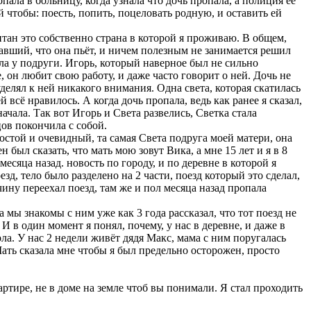
опала в больницу, когда узнала что дочь пропала, а полиция её
 чтобы: поесть, попить, поцеловать родную, и оставить ей
риптан это собственно страна в которой я проживаю. В общем,
навший, что она пьёт, и ничем полезным не занимается решил
мала у подруги. Игорь, который наверное был не сильно
, он любит свою работу, и даже часто говорит о ней. Дочь не
делял к ней никакого внимания. Одна света, которая скатилась
 всё нравилось. А когда дочь пропала, ведь как ранее я сказал,
начала. Так вот Игорь и Света развелись, Светка стала
цов покончила с собой.
ростой и очевидный, та самая Света подруга моей матери, она
 был сказать, что мать мою зовут Вика, а мне 15 лет и я в 8
месяца назад. новость по городу, и по деревне в которой я
зд, тело было разделено на 2 части, поезд который это сделал,
жчину переехал поезд, там же и пол месяца назад пропала
 а мы знакомы с ним уже как 3 года рассказал, что тот поезд не
И в один момент я понял, почему, у нас в деревне, и даже в
рла. У нас 2 недели живёт дядя Макс, мама с ним поругалась
 Мать сказала мне чтобы я был предельно осторожен, просто
артире, не в доме на земле чтоб вы понимали. Я стал проходить