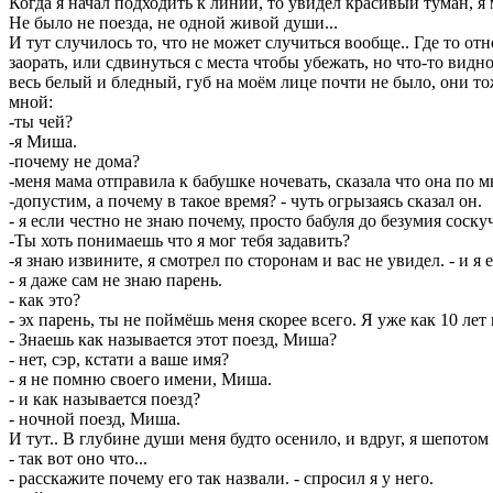
Когда я начал подходить к линии, то увидел красивый туман, я
Не было не поезда, не одной живой души...
И тут случилось то, что не может случиться вообще.. Где то отн
заорать, или сдвинуться с места чтобы убежать, но что-то видно
весь белый и бледный, губ на моём лице почти не было, они то
мной:
-ты чей?
-я Миша.
-почему не дома?
-меня мама отправила к бабушке ночевать, сказала что она по мн
-допустим, а почему в такое время? - чуть огрызаясь сказал он.
- я если честно не знаю почему, просто бабуля до безумия соску
-Ты хоть понимаешь что я мог тебя задавить?
-я знаю извините, я смотрел по сторонам и вас не увидел. - и я 
- я даже сам не знаю парень.
- как это?
- эх парень, ты не поймёшь меня скорее всего. Я уже как 10 лет
- Знаешь как называется этот поезд, Миша?
- нет, сэр, кстати а ваше имя?
- я не помню своего имени, Миша.
- и как называется поезд?
- ночной поезд, Миша.
И тут.. В глубине души меня будто осенило, и вдруг, я шепотом
- так вот оно что...
- расскажите почему его так назвали. - спросил я у него.