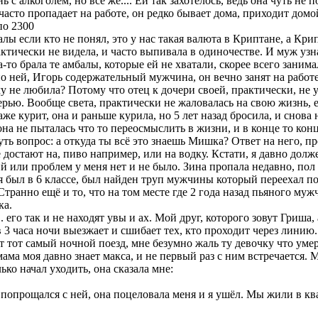
 с алкоголем, но всё же.... Ей так захотелось, ведь она чуть не п
асто пропадает на работе, он редко бывает дома, приходит домой
по 2300
мбалы если кто не понял, это у нас такая валюта в Криптане, а К
рактически не видела, и часто выпивала в одиночестве. И муж уз
да-то брала те амбалы, которые ей не хватали, скорее всего зани
по ней, Игорь содержательный мужчина, он вечно занят на работе
му не любила? Потому что отец к дочери своей, практически, не у
ерью. Вообще света, практически не жаловалась на свою жизнь, ей
даже курит, она и раньше курила, но 5 лет назад бросила, и снова 
она не пыталась что то переосмыслить в жизни, и в конце то кон
нуть вопрос: а откуда ты всё это знаешь Мишка? Ответ на него, п
достают на, пиво например, или на водку. Кстати, я давно должен
ий или проблем у меня нет и не было. Зина пропала недавно, пол 
 я был в 6 классе, был найден труп мужчины который переехал пое
 Странно ещё и то, что на том месте где 2 года назад пьяного му
ка.
. его так и не находят увы и ах. Мой друг, которого зовут Гриша,
в 3 часа ночи выезжает и сшибает тех, кто проходит через линию. 
ет тот самый ночной поезд, мне безумно жаль ту девочку что уме
мама моя давно знает макса, и не первый раз с ним встречается.
ько начал уходить, она сказала мне:
я попрощался с ней, она поцеловала меня и я ушёл. Мы жили в кв