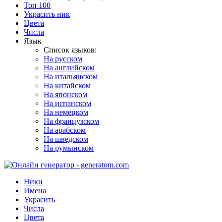
Топ 100
Украсить ник
Цвета
Числа
Язык
Список языков:
На русском
На английском
На итальянском
На китайском
На японском
На испанском
На немецком
На французском
На арабском
На шведском
На румынском
Ники
Имена
Украсить
Числа
Цвета