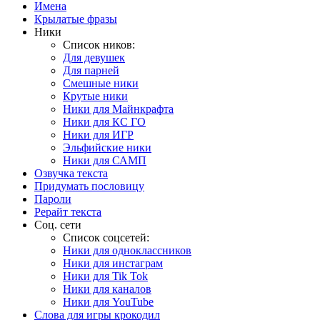
Имена
Крылатые фразы
Ники
Список ников:
Для девушек
Для парней
Смешные ники
Крутые ники
Ники для Майнкрафта
Ники для КС ГО
Ники для ИГР
Эльфийские ники
Ники для САМП
Озвучка текста
Придумать пословицу
Пароли
Рерайт текста
Соц. сети
Список соцсетей:
Ники для одноклассников
Ники для инстаграм
Ники для Tik Tok
Ники для каналов
Ники для YouTube
Слова для игры крокодил