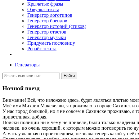
Крылатые фразы
Озвучка текста
Генератор логотипов
Генератор брендов
Генератор историй (стихов)
Генератор ответов
Генератор музыки
Придумать пословицу
Рерайт текста
Генераторы
Найти
Ночной поезд
Внимание! Всё, что изложено здесь, будет являться плотью мо
Моё имя Михаил Макевелли, я проживаю в городе Сахинск и отн
У нас город большой, но я не совсем в Сахинске проживаю, я т
приветливая, добрая.
Поиски полиции ни к чему не привели, были только найдены п
человек, но очень хороший, с которым можно поговорить по душ
А мать узнавшая о происшедшем, не знала теперь какой у неё с