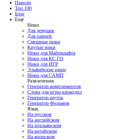
Пароли
Топ 100
Блог
Ещё
Ники
Для девушек
Для парней
Смешные ники
Крутые ники
Ники для Майнкрафта
Ники для КС ГО
Ники для ИГР
Эльфийские ники
Ники для САМП
Развлечения
Генератор комплиментов
Слова для игры крокодил
Генератор шуток
Генератор Фильмов
Язык
На русском
На английском
На итальянском
На китайском
На японском