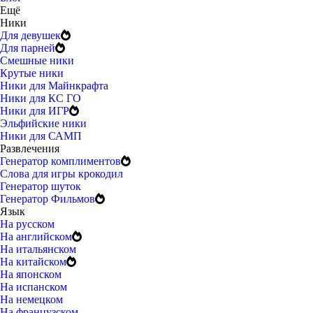
Ещё
Ники
Для девушек
Для парней
Смешные ники
Крутые ники
Ники для Майнкрафта
Ники для КС ГО
Ники для ИГР
Эльфийские ники
Ники для САМП
Развлечения
Генератор комплиментов
Слова для игры крокодил
Генератор шуток
Генератор Фильмов
Язык
На русском
На английском
На итальянском
На китайском
На японском
На испанском
На немецком
На французском