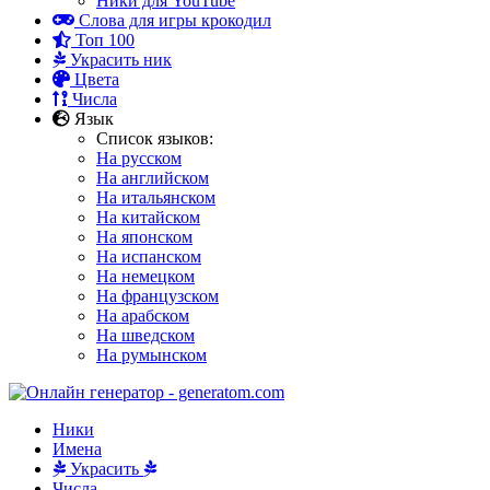
Ники для YouTube
Слова для игры крокодил
Топ 100
Украсить ник
Цвета
Числа
Язык
Список языков:
На русском
На английском
На итальянском
На китайском
На японском
На испанском
На немецком
На французском
На арабском
На шведском
На румынском
Ники
Имена
Украсить
Числа