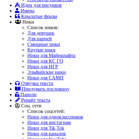
Идеи для рисунков
Имена
Крылатые фразы
Ники
Список ников:
Для девушек
Для парней
Смешные ники
Крутые ники
Ники для Майнкрафта
Ники для КС ГО
Ники для ИГР
Эльфийские ники
Ники для САМП
Озвучка текста
Придумать пословицу
Пароли
Рерайт текста
Соц. сети
Список соцсетей:
Ники для одноклассников
Ники для инстаграм
Ники для Tik Tok
Ники для каналов