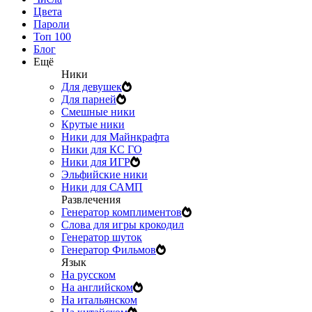
Цвета
Пароли
Топ 100
Блог
Ещё
Ники
Для девушек
Для парней
Смешные ники
Крутые ники
Ники для Майнкрафта
Ники для КС ГО
Ники для ИГР
Эльфийские ники
Ники для САМП
Развлечения
Генератор комплиментов
Слова для игры крокодил
Генератор шуток
Генератор Фильмов
Язык
На русском
На английском
На итальянском