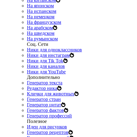
На китайском
На японском
На испанском
На немецком
На французском
На арабском
На шведском
На румынском
Соц. Сети
Ники для одноклассников
Ники для инстаграм
Ники для Tik Tok
Ники для каналов
Ники для YouTube
Дополнительно
Генератор текста
Редактор ника
Клички для животных
Генератор стран
Генератор цитат
Генератор фактов
Генератор профессий
Полезное
Идеи для рисунков
Генератор рецептов