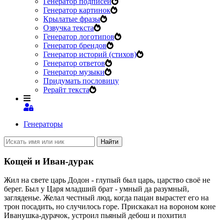
Генератор подписей
Генератор картинок
Крылатые фразы
Озвучка текста
Генератор логотипов
Генератор брендов
Генератор историй (стихов)
Генератор ответов
Генератор музыки
Придумать пословицу
Рерайт текста
Генераторы
Найти
Кощей и Иван-дурак
Жил на свете царь Додон - глупый был царь, царство своё не
берег. Был у Царя младший брат - умный да разумный,
загляденье. Желал честный люд, когда пацан вырастет его на
трон посадить, но случилось горе. Прискакал на вороном коне
Иванушка-дурачок, устроил пьяный дебош и похитил