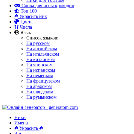
Ники для YouTube
Слова для игры крокодил
Топ 100
Украсить ник
Цвета
Числа
Язык
Список языков:
На русском
На английском
На итальянском
На китайском
На японском
На испанском
На немецком
На французском
На арабском
На шведском
На румынском
Ники
Имена
Украсить
Числа