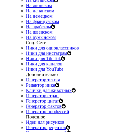
На китайском
На японском
На испанском
На немецком
На французском
На арабском
На шведском
На румынском
Соц. Сети
Ники для одноклассников
Ники для инстаграм
Ники для Tik Tok
Ники для каналов
Ники для YouTube
Дополнительно
Генератор текста
Редактор ника
Клички для животных
Генератор стран
Генератор цитат
Генератор фактов
Генератор профессий
Полезное
Идеи для рисунков
Генератор рецептов