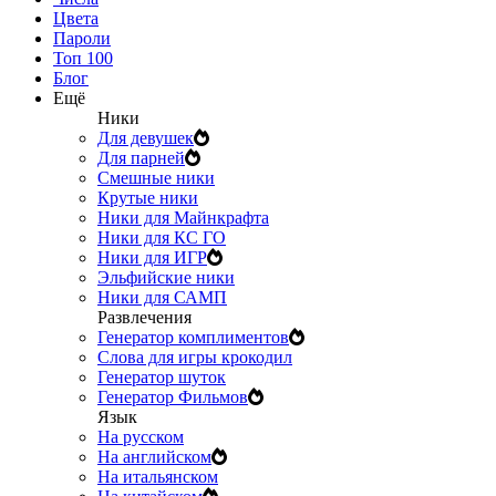
Цвета
Пароли
Топ 100
Блог
Ещё
Ники
Для девушек
Для парней
Смешные ники
Крутые ники
Ники для Майнкрафта
Ники для КС ГО
Ники для ИГР
Эльфийские ники
Ники для САМП
Развлечения
Генератор комплиментов
Слова для игры крокодил
Генератор шуток
Генератор Фильмов
Язык
На русском
На английском
На итальянском