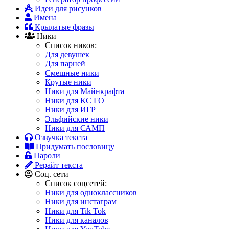
Идеи для рисунков
Имена
Крылатые фразы
Ники
Список ников:
Для девушек
Для парней
Смешные ники
Крутые ники
Ники для Майнкрафта
Ники для КС ГО
Ники для ИГР
Эльфийские ники
Ники для САМП
Озвучка текста
Придумать пословицу
Пароли
Рерайт текста
Соц. сети
Список соцсетей:
Ники для одноклассников
Ники для инстаграм
Ники для Tik Tok
Ники для каналов