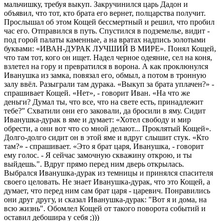
мальчишку, требуя выкуп. Закручинился царь Дадон и
объявил, что тот, кто брата его вернет, полцарства получит.
Прослышал об этом Кощей бессмертный и решил, что пробил
час его. Отправился в путь.
Спустился в подземелье, видит -
под горой палаты каменные, а на вратах надпись золотыми
буквами: «ИВАН-ДУРАК
ЛУЧШИЙ В МИРЕ».
Понял Кощей,
что там тот, кого он ищет.
Надел черное одеяние, сел на коня,
взлетел на гору и превратился в ворона.
А как проклюнулся
Иванушка из замка, повязал его, обмыл, а потом в тронную
залу ввёл.
Разыграли там дурака.
«Выкуп за брата уплачен?» -
спрашивает Кощей. «Нет», - говорит Иван. «На что же
деньги?
Думал ты, что все, что на свете есть, принадлежит
тебе?" Схватили они его заковали, да бросили в яму.
Сидит
Иванушка-дурак в яме и думает: «Хотел свободу и мир
обрести, а они вот что со мной делают...
Проклятый Кощей».
Долго-долго сидит он в этой яме и вдруг слышит стук.
«Кто
там?» - спрашивает.
«Это я брат царя, Иванушка, - говорит
ему голос. - Я сейчас замочную скважину открою, и ты
выйдешь."
.
Вдруг прямо перед ним дверь открылась.
Выбрался Иванушка-дурак из темницы и принялся спасителя
своего целовать.
Не знает Иванушка-дурак, что это Кощей, а
думает, что перед ним сам брат царя - царевич.
Понравились
они друг другу, и сказал Иванушка-дурак: "Вот я и дома, на
всю жизнь".
Обомлел Кощей от такого поворота событий и
оставил дебошира у себя ;)))