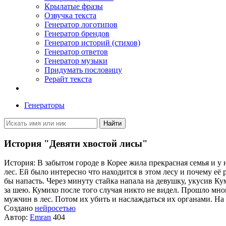
Крылатые фразы
Озвучка текста
Генератор логотипов
Генератор брендов
Генератор историй (стихов)
Генератор ответов
Генератор музыки
Придумать пословицу
Рерайт текста
Генераторы
Найти
История "Девяти хвостой лисы"
История: В забытом городе в Корее жила прекрасная семья и у
лес. Ей было интересно что находится в этом лесу и почему её 
бы напасть. Через минуту стайка напала на девушку, укусив Ку
за шею. Кумихо после того случая никто не видел. Прошло мног
мужчин в лес. Потом их убить и наслаждаться их органами. На 
Создано
нейросетью
Автор:
Emran
404