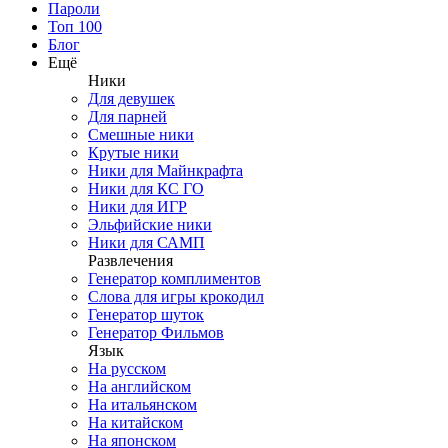
Пароли
Топ 100
Блог
Ещё
Ники
Для девушек
Для парней
Смешные ники
Крутые ники
Ники для Майнкрафта
Ники для КС ГО
Ники для ИГР
Эльфийские ники
Ники для САМП
Развлечения
Генератор комплиментов
Слова для игры крокодил
Генератор шуток
Генератор Фильмов
Язык
На русском
На английском
На итальянском
На китайском
На японском