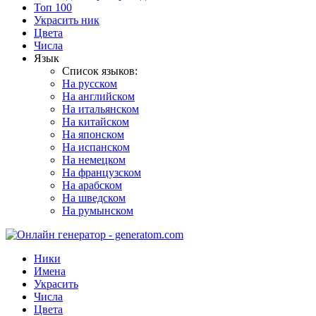
Топ 100
Украсить ник
Цвета
Числа
Язык
Список языков:
На русском
На английском
На итальянском
На китайском
На японском
На испанском
На немецком
На французском
На арабском
На шведском
На румынском
Ники
Имена
Украсить
Числа
Цвета