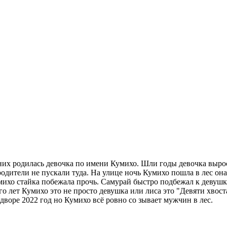
 них родилась девочка по имени Кумихо. Шли годы девочка вырос
родители не пускали туда. На улице ночь Кумихо пошла в лес она
михо стайка побежала прочь. Самурай быстро подбежал к девушке
о лет Кумихо это не просто девушка или лиса это "Девяти хвост
дворе 2022 год но Кумихо всё ровно со зывает мужчин в лес.