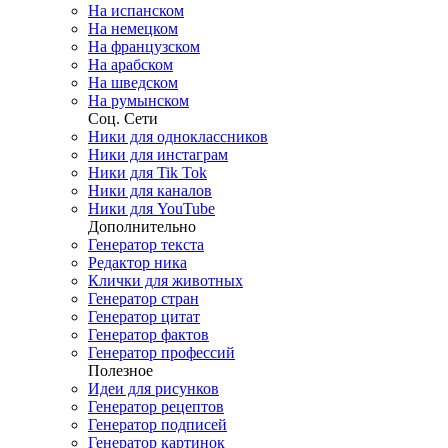
На испанском
На немецком
На французском
На арабском
На шведском
На румынском
Соц. Сети
Ники для одноклассников
Ники для инстаграм
Ники для Tik Tok
Ники для каналов
Ники для YouTube
Дополнительно
Генератор текста
Редактор ника
Клички для животных
Генератор стран
Генератор цитат
Генератор фактов
Генератор профессий
Полезное
Идеи для рисунков
Генератор рецептов
Генератор подписей
Генератор картинок