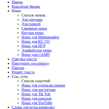
Имена
Крылатые фразы
Ники
Список ников:
Для девушек
Для парней
Смешные ники
Крутые ники
Ники для Майнкрафта
Ники для КС ГО
Ники для ИГР
Эльфийские ники
Ники для САМП
Озвучка текста
Придумать пословицу
Пароли
Рерайт текста
Соц. сети
Список соцсетей:
Ники для одноклассников
Ники для инстаграм
Ники для Tik Tok
Ники для каналов
Ники для YouTube
Слова для игры крокодил