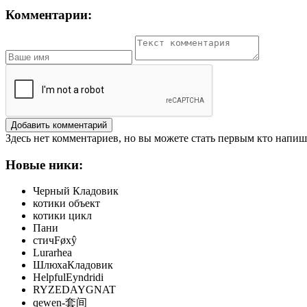
Комментарии:
Добавить комментарий
Здесь нет комментариев, но вы можете стать первым кто напиш
Новые ники:
Черный Кладовик
котики объект
котики цикл
Пани
стичFøxŷ
Lurarhea
ШлюхаКладовик
HelpfulEyndridi
RYZEDAYGNAT
qewen-套间