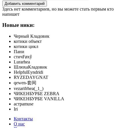
Добавить комментарий
Здесь нет комментариев, но вы можете стать первым кто
напишет
Новые ники:
Черный Кладовик
котики объект
котики цикл
Пани
стичFøxŷ
Lurarhea
ШлюхаКладовик
HelpfulEyndridi
RYZEDAYGNAT
qewen-套间
vezarifrhea(_1_)
ЧИКЕНБУРБЕ ZEBRA
ЧИКЕНБУРБЕ VANILLA
астраmuse
Iri
Контакты
О нас