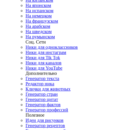
На китайском
На японском
На испанском
На немецком
На французском
На арабском
На шведском
На румынском
Соц. Сети
Ники для одноклассников
Ники для инстаграм
Ники для Tik Tok
Ники для каналов
Ники для YouTube
Дополнительно
Генератор текста
Редактор ника
Клички для животных
Генератор стран
Генератор цитат
Генератор фактов
Генератор профессий
Полезное
Идеи для рисунков
Генератор рецептов