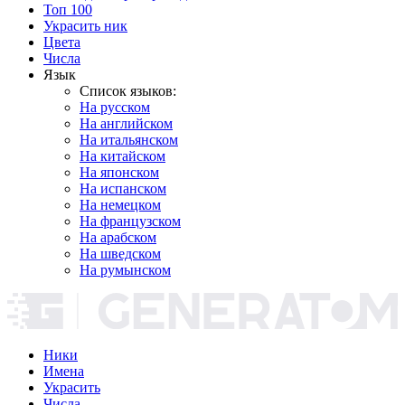
Топ 100
Украсить ник
Цвета
Числа
Язык
Список языков:
На русском
На английском
На итальянском
На китайском
На японском
На испанском
На немецком
На французском
На арабском
На шведском
На румынском
Ники
Имена
Украсить
Числа