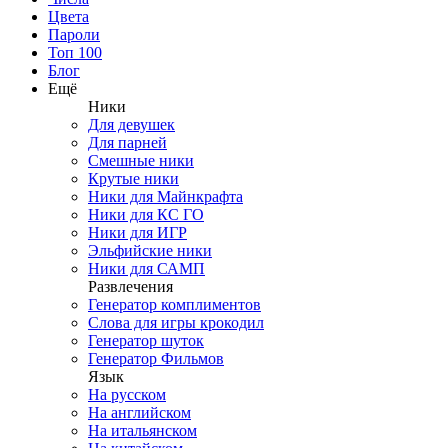
Цвета
Пароли
Топ 100
Блог
Ещё
Ники
Для девушек
Для парней
Смешные ники
Крутые ники
Ники для Майнкрафта
Ники для КС ГО
Ники для ИГР
Эльфийские ники
Ники для САМП
Развлечения
Генератор комплиментов
Слова для игры крокодил
Генератор шуток
Генератор Фильмов
Язык
На русском
На английском
На итальянском