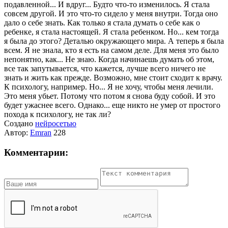
подавленной...
И вдруг... Будто что-то изменилось. Я стала
совсем другой. И это что-то сидело у меня внутри.
Тогда оно
дало о себе знать. Как только я стала думать о себе как о
ребенке, я стала настоящей. Я стала ребенком.
Но... кем тогда
я была до этого?
Деталью окружающего мира. А теперь я была
всем. Я не знала, кто я есть на самом деле. Для меня это было
непонятно, как...
Не знаю. Когда начинаешь думать об этом,
все так запутывается, что кажется, лучше всего ничего не
знать и жить как прежде.
Возможно, мне стоит сходит к врачу.
К психологу, например.
Но... Я не хочу, чтобы меня лечили.
Это меня убьет. Потому что потом я снова буду собой. И это
будет ужаснее всего.
Однако... еще никто не умер от простого
похода к психологу, не так ли?
Создано
нейросетью
Автор:
Emran
228
Комментарии: