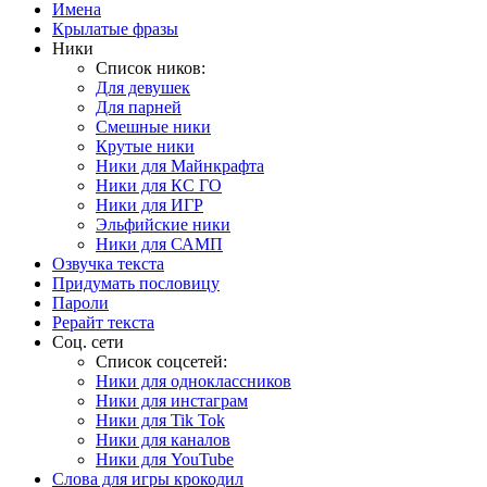
Имена
Крылатые фразы
Ники
Список ников:
Для девушек
Для парней
Смешные ники
Крутые ники
Ники для Майнкрафта
Ники для КС ГО
Ники для ИГР
Эльфийские ники
Ники для САМП
Озвучка текста
Придумать пословицу
Пароли
Рерайт текста
Соц. сети
Список соцсетей:
Ники для одноклассников
Ники для инстаграм
Ники для Tik Tok
Ники для каналов
Ники для YouTube
Слова для игры крокодил