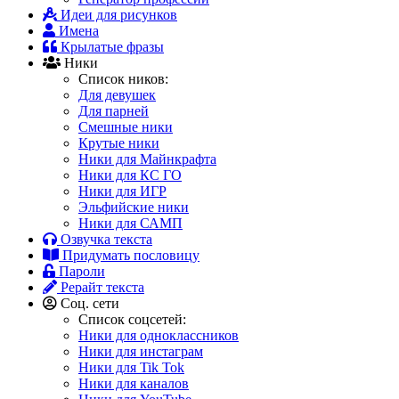
Идеи для рисунков
Имена
Крылатые фразы
Ники
Список ников:
Для девушек
Для парней
Смешные ники
Крутые ники
Ники для Майнкрафта
Ники для КС ГО
Ники для ИГР
Эльфийские ники
Ники для САМП
Озвучка текста
Придумать пословицу
Пароли
Рерайт текста
Соц. сети
Список соцсетей:
Ники для одноклассников
Ники для инстаграм
Ники для Tik Tok
Ники для каналов