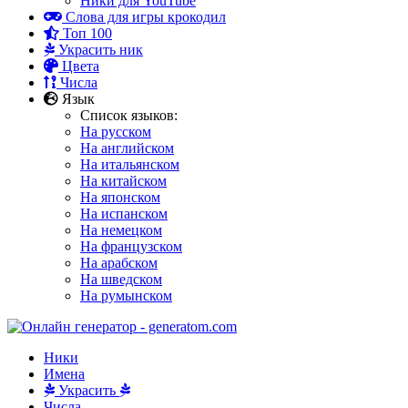
Ники для YouTube
Слова для игры крокодил
Топ 100
Украсить ник
Цвета
Числа
Язык
Список языков:
На русском
На английском
На итальянском
На китайском
На японском
На испанском
На немецком
На французском
На арабском
На шведском
На румынском
Ники
Имена
Украсить
Числа