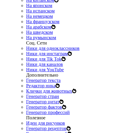
На китайском
На японском
На испанском
На немецком
На французском
На арабском
На шведском
На румынском
Соц. Сети
Ники для одноклассников
Ники для инстаграм
Ники для Tik Tok
Ники для каналов
Ники для YouTube
Дополнительно
Генератор текста
Редактор ника
Клички для животных
Генератор стран
Генератор цитат
Генератор фактов
Генератор профессий
Полезное
Идеи для рисунков
Генератор рецептов