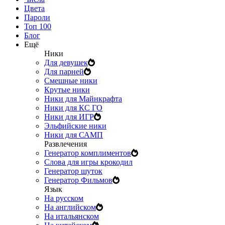
Цвета
Пароли
Топ 100
Блог
Ещё
Ники
Для девушек
Для парней
Смешные ники
Крутые ники
Ники для Майнкрафта
Ники для КС ГО
Ники для ИГР
Эльфийские ники
Ники для САМП
Развлечения
Генератор комплиментов
Слова для игры крокодил
Генератор шуток
Генератор Фильмов
Язык
На русском
На английском
На итальянском