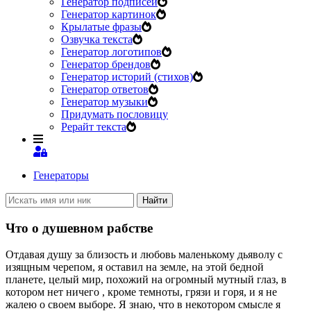
Генератор подписей
Генератор картинок
Крылатые фразы
Озвучка текста
Генератор логотипов
Генератор брендов
Генератор историй (стихов)
Генератор ответов
Генератор музыки
Придумать пословицу
Рерайт текста
Генераторы
Найти
Что о душевном рабстве
Отдавая душу за близость и любовь маленькому дьяволу
с
изящным черепом, я оставил на земле, на этой бедной
планете, целый мир, похожий на огромный мутный глаз, в
котором нет ничего
, кроме темноты, грязи и горя, и я не
жалею о своем выборе.
Я знаю, что в некотором смысле я