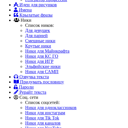
Идеи для рисунков
Имена
Крылатые фразы
Ники
Список ников:
Для девушек
Для парней
Смешные ники
Крутые ники
Ники для Майнкрафта
Ники для КС ГО
Ники для ИГР
Эльфийские ники
Ники для САМП
Озвучка текста
Придумать пословицу
Пароли
Рерайт текста
Соц. сети
Список соцсетей:
Ники для одноклассников
Ники для инстаграм
Ники для Tik Tok
Ники для каналов