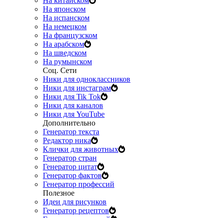
На китайском
На японском
На испанском
На немецком
На французском
На арабском
На шведском
На румынском
Соц. Сети
Ники для одноклассников
Ники для инстаграм
Ники для Tik Tok
Ники для каналов
Ники для YouTube
Дополнительно
Генератор текста
Редактор ника
Клички для животных
Генератор стран
Генератор цитат
Генератор фактов
Генератор профессий
Полезное
Идеи для рисунков
Генератор рецептов