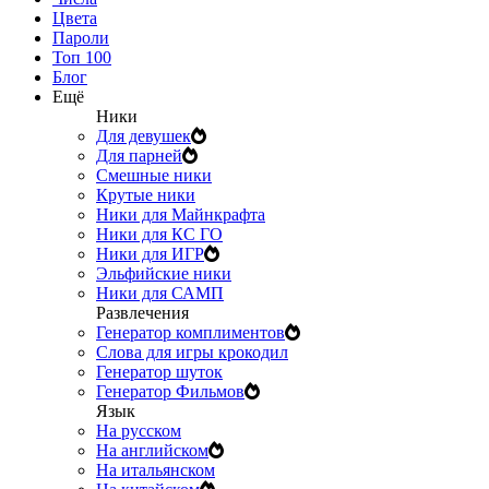
Цвета
Пароли
Топ 100
Блог
Ещё
Ники
Для девушек
Для парней
Смешные ники
Крутые ники
Ники для Майнкрафта
Ники для КС ГО
Ники для ИГР
Эльфийские ники
Ники для САМП
Развлечения
Генератор комплиментов
Слова для игры крокодил
Генератор шуток
Генератор Фильмов
Язык
На русском
На английском
На итальянском