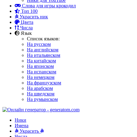
Ники для YouTube
Слова для игры крокодил
Топ 100
Украсить ник
Цвета
Числа
Язык
Список языков:
На русском
На английском
На итальянском
На китайском
На японском
На испанском
На немецком
На французском
На арабском
На шведском
На румынском
Ники
Имена
Украсить
Числа