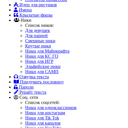
Идеи для рисунков
Имена
Крылатые фразы
Ники
Список ников:
Для девушек
Для парней
Смешные ники
Крутые ники
Ники для Майнкрафта
Ники для КС ГО
Ники для ИГР
Эльфийские ники
Ники для САМП
Озвучка текста
Придумать пословицу
Пароли
Рерайт текста
Соц. сети
Список соцсетей:
Ники для одноклассников
Ники для инстаграм
Ники для Tik Tok
Ники для каналов