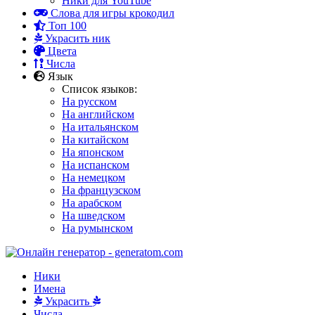
Ники для YouTube
Слова для игры крокодил
Топ 100
Украсить ник
Цвета
Числа
Язык
Список языков:
На русском
На английском
На итальянском
На китайском
На японском
На испанском
На немецком
На французском
На арабском
На шведском
На румынском
Ники
Имена
Украсить
Числа