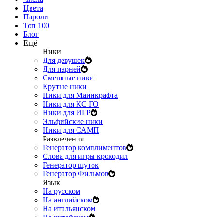
Цвета
Пароли
Топ 100
Блог
Ещё
Ники
Для девушек
Для парней
Смешные ники
Крутые ники
Ники для Майнкрафта
Ники для КС ГО
Ники для ИГР
Эльфийские ники
Ники для САМП
Развлечения
Генератор комплиментов
Слова для игры крокодил
Генератор шуток
Генератор Фильмов
Язык
На русском
На английском
На итальянском