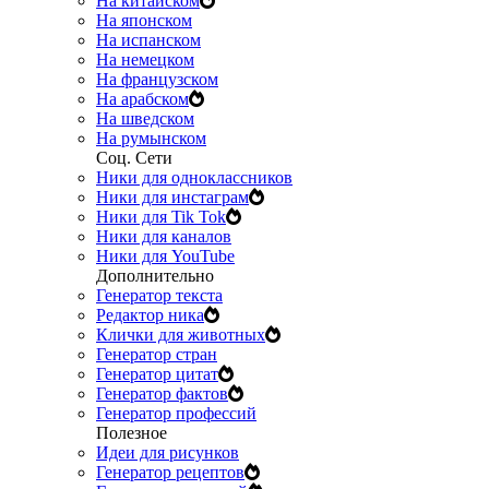
На китайском
На японском
На испанском
На немецком
На французском
На арабском
На шведском
На румынском
Соц. Сети
Ники для одноклассников
Ники для инстаграм
Ники для Tik Tok
Ники для каналов
Ники для YouTube
Дополнительно
Генератор текста
Редактор ника
Клички для животных
Генератор стран
Генератор цитат
Генератор фактов
Генератор профессий
Полезное
Идеи для рисунков
Генератор рецептов