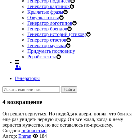
Генератор подписей
Генератор картинок
Крылатые фразы
Озвучка текста
Генератор логотипов
Генератор брендов
Генератор историй (стихов)
Генератор ответов
Генератор музыки
Придумать пословицу
Рерайт текста
Генераторы
Найти
4 возвращение
Он решил вернуться. Но подойдя к двери
, понял, что боится
еще раз увидеть черную дыру. Он все ждал, когда к нему
вернется мужество, но все оставалось по-прежнему.
Создано
нейросетью
Автор:
Emran
184