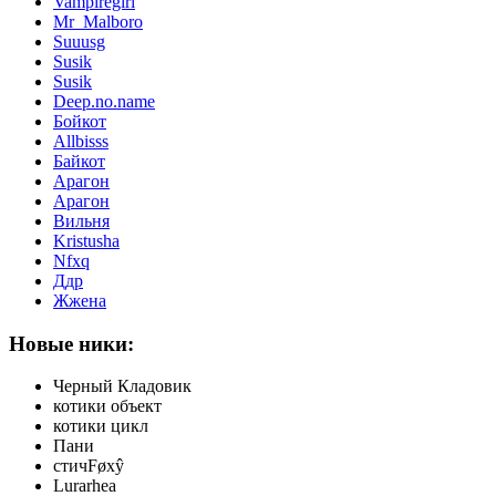
Vampiregirl
Mr_Malboro
Suuusg
Susik
Susik
Deep.no.name
Бойкот
Allbisss
Байкот
Арагон
Арагон
Вильня
Kristusha
Nfxq
Ддр
Жжена
Новые ники:
Черный Кладовик
котики объект
котики цикл
Пани
стичFøxŷ
Lurarhea