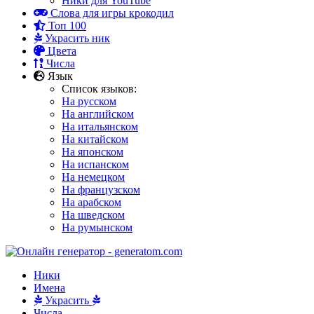
Ники для YouTube
Слова для игры крокодил
Топ 100
Украсить ник
Цвета
Числа
Язык
Список языков:
На русском
На английском
На итальянском
На китайском
На японском
На испанском
На немецком
На французском
На арабском
На шведском
На румынском
Ники
Имена
Украсить
Числа