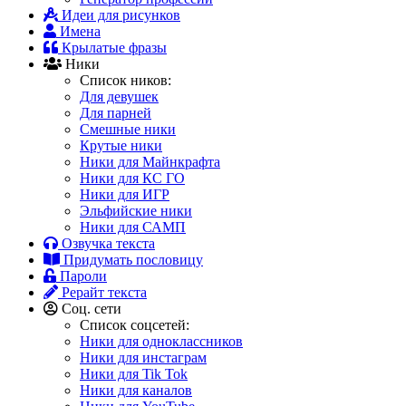
Идеи для рисунков
Имена
Крылатые фразы
Ники
Список ников:
Для девушек
Для парней
Смешные ники
Крутые ники
Ники для Майнкрафта
Ники для КС ГО
Ники для ИГР
Эльфийские ники
Ники для САМП
Озвучка текста
Придумать пословицу
Пароли
Рерайт текста
Соц. сети
Список соцсетей:
Ники для одноклассников
Ники для инстаграм
Ники для Tik Tok
Ники для каналов