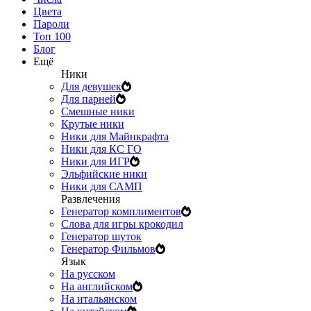
Цвета
Пароли
Топ 100
Блог
Ещё
Ники
Для девушек
Для парней
Смешные ники
Крутые ники
Ники для Майнкрафта
Ники для КС ГО
Ники для ИГР
Эльфийские ники
Ники для САМП
Развлечения
Генератор комплиментов
Слова для игры крокодил
Генератор шуток
Генератор Фильмов
Язык
На русском
На английском
На итальянском