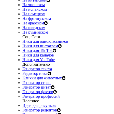
На китайском
На японском
На испанском
На немецком
На французском
На арабском
На шведском
На румынском
Соц. Сети
Ники для одноклассников
Ники для инстаграм
Ники для Tik Tok
Ники для каналов
Ники для YouTube
Дополнительно
Генератор текста
Редактор ника
Клички для животных
Генератор стран
Генератор цитат
Генератор фактов
Генератор профессий
Полезное
Идеи для рисунков
Генератор рецептов