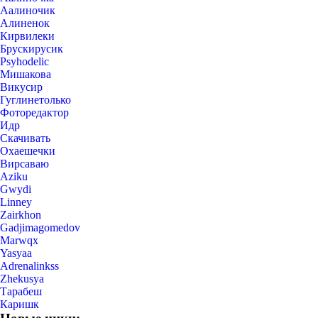
Аалиночик
Алиненок
Кирвилеки
Брускирусик
Psyhodelic
Мишакова
Викусир
Гуглинетолько
Фоторедактор
Идр
Скачивать
Охаешечки
Вирсаваю
Aziku
Gwydi
Linney
Zairkhon
Gadjimagomedov
Marwqx
Yasyaa
Adrenalinkss
Zhekusya
Тарабеш
Каришк