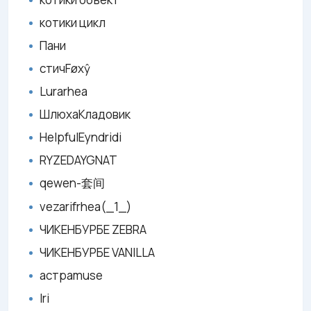
котики цикл
Пани
стичFøxŷ
Lurarhea
ШлюхаКладовик
HelpfulEyndridi
RYZEDAYGNAT
qewen-套间
vezarifrhea(_1_)
ЧИКЕНБУРБЕ ZEBRA
ЧИКЕНБУРБЕ VANILLA
астраmuse
Iri