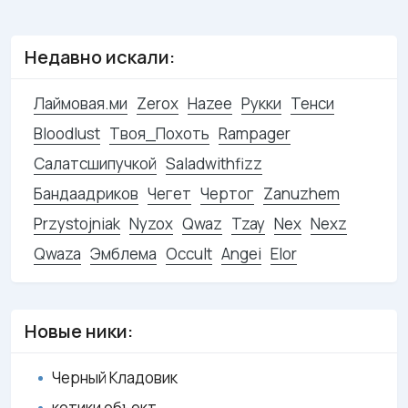
Недавно искали:
Лаймовая.ми
Zerox
Hazee
Рукки
Тенси
Bloodlust
Твоя_Похоть
Rampager
Салатсшипучкой
Saladwithfizz
Бандаадриков
Чегет
Чертог
Zanuzhem
Przystojniak
Nyzox
Qwaz
Tzay
Nex
Nexz
Qwaza
Эмблема
Occult
Angei
Elor
Новые ники:
Черный Кладовик
котики объект