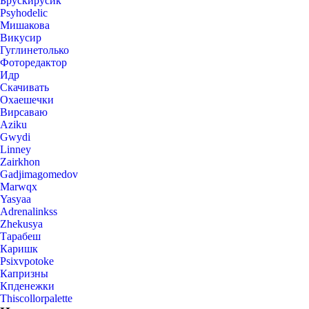
Брускирусик
Psyhodelic
Мишакова
Викусир
Гуглинетолько
Фоторедактор
Идр
Скачивать
Охаешечки
Вирсаваю
Aziku
Gwydi
Linney
Zairkhon
Gadjimagomedov
Marwqx
Yasyaa
Adrenalinkss
Zhekusya
Тарабеш
Каришк
Psixvpotoke
Капризны
Кпденежки
Thiscollorpalette