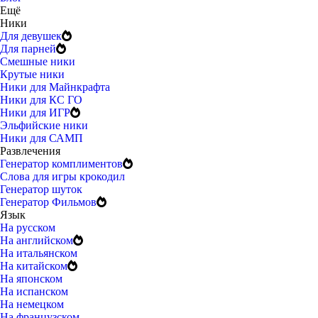
Ещё
Ники
Для девушек
Для парней
Смешные ники
Крутые ники
Ники для Майнкрафта
Ники для КС ГО
Ники для ИГР
Эльфийские ники
Ники для САМП
Развлечения
Генератор комплиментов
Слова для игры крокодил
Генератор шуток
Генератор Фильмов
Язык
На русском
На английском
На итальянском
На китайском
На японском
На испанском
На немецком
На французском