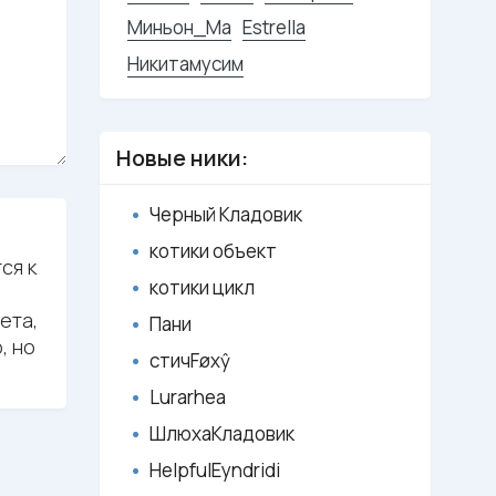
Миньон_Ма
Estrella
Никитамусим
Новые ники:
Черный Кладовик
котики объект
ся к
котики цикл
ета,
Пани
, но
стичFøxŷ
Lurarhea
ШлюхаКладовик
HelpfulEyndridi