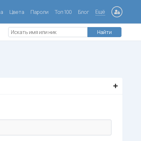
Ещё
ла
Цвета
Пароли
Топ 100
Блог
Найти