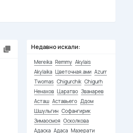
Недавно искали:
Mereika
Remmy
Akylais
Akylaika
Цветочная.ами
Azurr
Twomas
Chigurchik
Chigurh
Ненахов
Царатво
Званарев
Асташ
Аставьего
Ддом
Шшульгин
Софангирик
Зимаосмоя
Осколкова
Адаска
Адаса
Мазерати