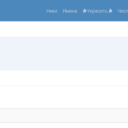
Ники
Имена
Украсить
Чис