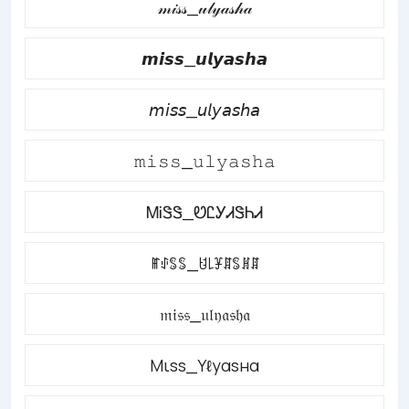
𝓂𝒾𝓈𝓈_𝓊𝓁𝓎𝒶𝓈𝒽𝒶
𝙢𝙞𝙨𝙨_𝙪𝙡𝙮𝙖𝙨𝙝𝙖
𝘮𝘪𝘴𝘴_𝘶𝘭𝘺𝘢𝘴𝘩𝘢
𝚖𝚒𝚜𝚜_𝚞𝚕𝚢𝚊𝚜𝚑𝚊
ᎷᎥᏕᏕ_ᏬᏝᎩᏗᏕᏂᏗ
ꂵꂑꌚꌚ_ꐇ꒒ꐞꁲꌚꍩꁲ
𝔪𝔦𝔰𝔰_𝔲𝔩𝔶𝔞𝔰𝔥𝔞
Мιѕѕ_Υℓуαѕнα