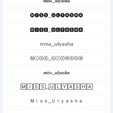
𝐦𝐢𝐬𝐬_𝐮𝐥𝐲𝐚𝐬𝐡𝐚
🅜🅘🅢🅢_🅤🅛🅨🅐🅢🅗🅐
🅼🅸🆂🆂_🆄🅻🆈🅰🆂🅷🅰
𝕞𝕚𝕤𝕤_𝕦𝕝𝕪𝕒𝕤𝕙𝕒
Ⓜⓘⓢⓢ_Ⓤⓛⓨⓐⓢⓗⓐ
𝒎𝒊𝒔𝒔_𝒖𝒍𝒚𝒂𝒔𝒉𝒂
🄼🄸🅂🅂_🅄🄻🅈🄰🅂🄷🄰
Ｍｉｓｓ_Ｕｌｙａｓｈａ