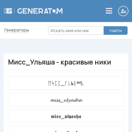
Генераторы
Найти
Мисс_Ульяша - красивые ники
ᛖᛋᛈᛈ_ᚴᚳⰓᚱⰞᚣ
𝓶𝓲𝓼𝓼_𝓾𝓵𝔂𝓪𝓼𝓱𝓪
𝖒𝖎𝖘𝖘_𝖚𝖑𝖞𝖆𝖘𝖍𝖆