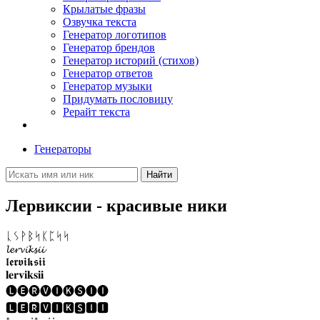
Крылатые фразы
Озвучка текста
Генератор логотипов
Генератор брендов
Генератор историй (стихов)
Генератор ответов
Генератор музыки
Придумать пословицу
Рерайт текста
Генераторы
Найти
Лервиксии - красивые ники
ᚳᛊᚹᛒᛋᛕᛈᛋᛋ
𝓵𝓮𝓻𝓿𝓲𝓴𝓼𝓲𝓲
𝖑𝖊𝖗𝖛𝖎𝖐𝖘𝖎𝖎
𝐥𝐞𝐫𝐯𝐢𝐤𝐬𝐢𝐢
🅛🅔🅡🅥🅘🅚🅢🅘🅘
🅻🅴🆁🆅🅸🅺🆂🅸🅸