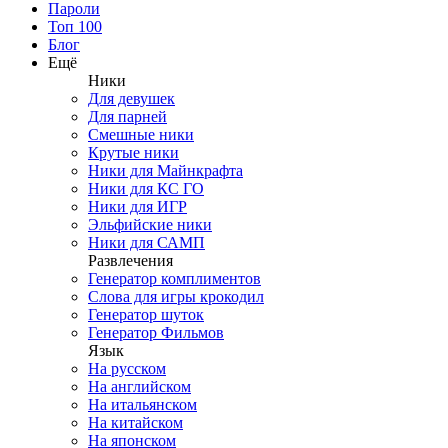
Пароли
Топ 100
Блог
Ещё
Ники
Для девушек
Для парней
Смешные ники
Крутые ники
Ники для Майнкрафта
Ники для КС ГО
Ники для ИГР
Эльфийские ники
Ники для САМП
Развлечения
Генератор комплиментов
Слова для игры крокодил
Генератор шуток
Генератор Фильмов
Язык
На русском
На английском
На итальянском
На китайском
На японском