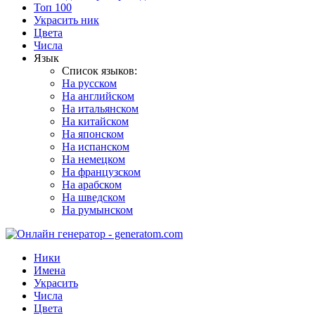
Топ 100
Украсить ник
Цвета
Числа
Язык
Список языков:
На русском
На английском
На итальянском
На китайском
На японском
На испанском
На немецком
На французском
На арабском
На шведском
На румынском
Ники
Имена
Украсить
Числа
Цвета