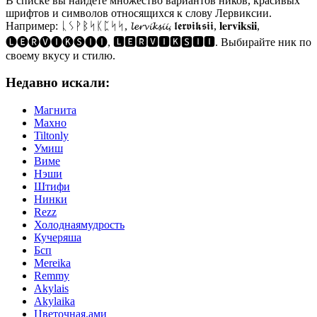
В списке вы найдете множество вариантов ников, красивых
шрифтов и символов относящихся к слову Лервиксии.
Например: ᚳᛊᚹᛒᛋᛕᛈᛋᛋ, 𝓵𝓮𝓻𝓿𝓲𝓴𝓼𝓲𝓲, 𝖑𝖊𝖗𝖛𝖎𝖐𝖘𝖎𝖎, 𝐥𝐞𝐫𝐯𝐢𝐤𝐬𝐢𝐢,
🅛🅔🅡🅥🅘🅚🅢🅘🅘, 🅻🅴🆁🆅🅸🅺🆂🅸🅸. Выбирайте ник по
своему вкусу и стилю.
Недавно искали:
Магнита
Махно
Tiltonly
Умиш
Виме
Нэши
Штифи
Нинки
Rezz
Холоднаямудрость
Кучеряша
Бсп
Mereika
Remmy
Akylais
Akylaika
Цветочная.ами