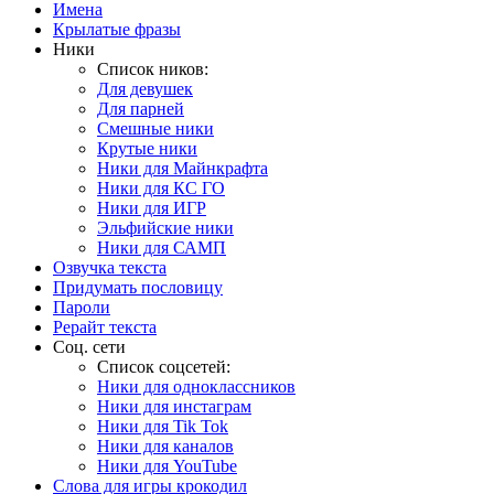
Имена
Крылатые фразы
Ники
Список ников:
Для девушек
Для парней
Смешные ники
Крутые ники
Ники для Майнкрафта
Ники для КС ГО
Ники для ИГР
Эльфийские ники
Ники для САМП
Озвучка текста
Придумать пословицу
Пароли
Рерайт текста
Соц. сети
Список соцсетей:
Ники для одноклассников
Ники для инстаграм
Ники для Tik Tok
Ники для каналов
Ники для YouTube
Слова для игры крокодил