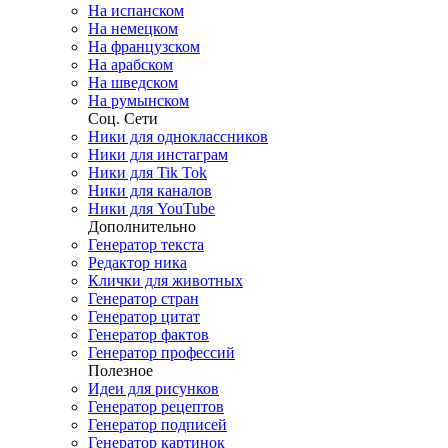
На испанском
На немецком
На французском
На арабском
На шведском
На румынском
Соц. Сети
Ники для одноклассников
Ники для инстаграм
Ники для Tik Tok
Ники для каналов
Ники для YouTube
Дополнительно
Генератор текста
Редактор ника
Клички для животных
Генератор стран
Генератор цитат
Генератор фактов
Генератор профессий
Полезное
Идеи для рисунков
Генератор рецептов
Генератор подписей
Генератор картинок