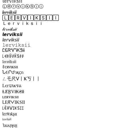
𝕝𝕖𝕣𝕧𝕚𝕜𝕤𝕚𝕚
Ⓛⓔⓡⓥⓘⓚⓢⓘⓘ
𝒍𝒆𝒓𝒗𝒊𝒌𝒔𝒊𝒊
🄻🄴🅁🅅🄸🄺🅂🄸🄸
Ｌｅｒｖｉｋｓｉｉ
𝓁𝑒𝓇𝓋𝒾𝓀𝓈𝒾𝒾
𝙡𝙚𝙧𝙫𝙞𝙠𝙨𝙞𝙞
𝘭𝘦𝘳𝘷𝘪𝘬𝘴𝘪𝘪
𝚕𝚎𝚛𝚟𝚒𝚔𝚜𝚒𝚒
ᏝᏋᏒᏉᎥᏦᏕᎥᎥ
꒒ꈼꌅꀰꂑꀗꌚꂑꂑ
𝔩𝔢𝔯𝔳𝔦𝔨𝔰𝔦𝔦
ℓєяνιкѕιι
Ն૯Ր౮ɿқςɿɿ
ㄥ乇尺ᐯ丨Ҝ丂丨丨
Lєгשเкรเเ
ⱠɆⱤVł₭₴łł
ʟᴇʀᴠɪᴋsɪɪ
ᒪEᖇᐯIKSII
꒒ꍟꋪᐯꀤꀘꌗꀤꀤ
Ɩɛr۷ıƙʂıı
ˡᵉʳᵛⁱᵏˢⁱⁱ
˥ǝɹʌᴉʞsᴉᴉ