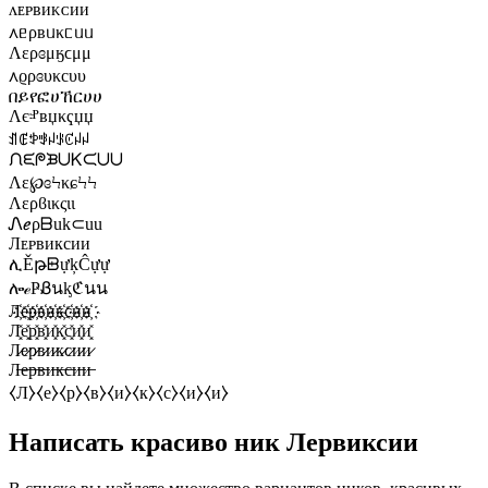
ᴧᴇᴩʙиᴋᴄии
᧘ᥱρʙᥙκᥴᥙᥙ
Λερɞμӄϲμμ
᧘ϱρɞυκсυυ
በይየፎሀኸርሀሀ
Ʌєⱀʙџκҁџџ
ꀊꂅꉣꃃꈤꂪꊐꈤꈤ
ᙁᙓᖘᙖᑌᏦᙅᑌᑌ
Λɛ℘ɞϞκɕϞϞ
Λερϐικςιι
Ꮑℯρᗷuk⊂uu
Лᴇᴘвиксии
ሊĚթᗸựķĈựự
ሎℯҎᏰนᶄℭนน
Л҉е҉р҉в҉и҉к҉с҉и҉и҉
Л͓̽е͓̽р͓̽в͓̽и͓̽к͓̽с͓̽и͓̽и͓̽
Л̷е̷р̷в̷и̷к̷с̷и̷и̷
Л̶е̶р̶в̶и̶к̶с̶и̶и̶
⧼Л⧽⧼е⧽⧼р⧽⧼в⧽⧼и⧽⧼к⧽⧼с⧽⧼и⧽⧼и⧽
Написать красиво ник Лервиксии