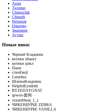
Azurr
Twomas
Chigurchik
Chigurh
Ненахов
Царатво
Званарев
Асташ
Новые ники:
Черный Кладовик
котики объект
котики цикл
Пани
стичFøxŷ
Lurarhea
ШлюхаКладовик
HelpfulEyndridi
RYZEDAYGNAT
qewen-套间
vezarifrhea(_1_)
ЧИКЕНБУРБЕ ZEBRA
ЧИКЕНБУРБЕ VANILLA