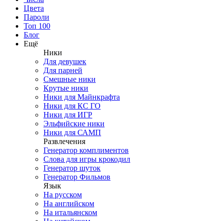
Цвета
Пароли
Топ 100
Блог
Ещё
Ники
Для девушек
Для парней
Смешные ники
Крутые ники
Ники для Майнкрафта
Ники для КС ГО
Ники для ИГР
Эльфийские ники
Ники для САМП
Развлечения
Генератор комплиментов
Слова для игры крокодил
Генератор шуток
Генератор Фильмов
Язык
На русском
На английском
На итальянском