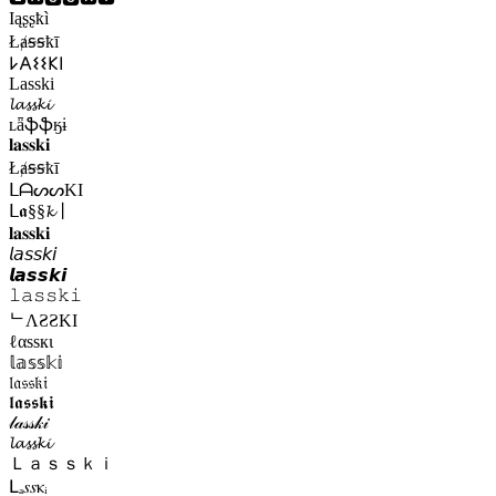
Ӏąʂʂҟì
Łⱥꞩꞩҟī
𐌋𐌀𐌔𐌔𐌊𐌉
Lasski
𝓵𝓪𝓼𝓼𝓴𝓲
ʟǟֆֆӄɨ
𝐥𝐚𝐬𝐬𝐤𝐢
Łⱥꞩꞩҟī
ᒪᗩᔕᔕKI
ᒪ𝖆§§𝓴丨
𝐥𝐚𝐬𝐬𝐤𝐢
𝘭𝘢𝘴𝘴𝘬𝘪
𝙡𝙖𝙨𝙨𝙠𝙞
𝚕𝚊𝚜𝚜𝚔𝚒
ᄂΛƧƧKI
ℓαѕѕкι
𝕝𝕒𝕤𝕤𝕜𝕚
𝔩𝔞𝔰𝔰𝔨𝔦
𝖑𝖆𝖘𝖘𝖐𝖎
𝓁𝒶𝓈𝓈𝓀𝒾
𝓵𝓪𝓼𝓼𝓴𝓲
Ｌａｓｓｋｉ
Լₐ𝑠𝑠ⲕᵢ