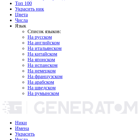
Топ 100
Украсить ник
Цвета
Числа
Язык
Список языков:
На русском
На английском
На итальянском
На китайском
На японском
На испанском
На немецком
На французском
На арабском
На шведском
На румынском
Ники
Имена
Украсить
Числа