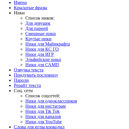
Имена
Крылатые фразы
Ники
Список ников:
Для девушек
Для парней
Смешные ники
Крутые ники
Ники для Майнкрафта
Ники для КС ГО
Ники для ИГР
Эльфийские ники
Ники для САМП
Озвучка текста
Придумать пословицу
Пароли
Рерайт текста
Соц. сети
Список соцсетей:
Ники для одноклассников
Ники для инстаграм
Ники для Tik Tok
Ники для каналов
Ники для YouTube
Слова для игры крокодил