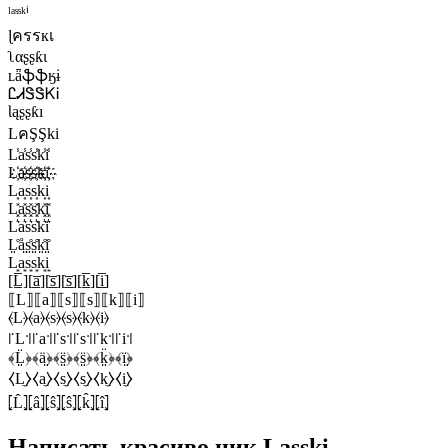
ˡᵃˢˢᵏⁱ
ɭครรкเ
ʅαʂʂƙι
ʟǟֆֆӄɨ
ᏝᏗᏕᏕᏦᎥ
Ɩąʂʂƙı
LคŞŞki
L̾a̾s̾s̾k̾i̾
L҉a҉s҉s҉k҉i҉
L͎a͎s͎s͎k͎i͎
L͓̽a͓̽s͓̽s͓̽k͓̽i͓̽
L͛a͛s͛s͛k͛i͛
L̤̊å̤s̤̊s̤̊k̤̊i̤̊
L͙a͙s͙s͙k͙i͙
[L̲̅][a̲̅][s̲̅][s̲̅][k̲̅][i̲̅]
⟦L⟧⟦a⟧⟦s⟧⟦s⟧⟦k⟧⟦i⟧
⦑L⦒⦑a⦒⦑s⦒⦑s⦒⦑k⦒⦑i⦒
꜍L꜉꜍a꜉꜍s꜉꜍s꜉꜍k꜉꜍i꜉
﴾L̤̈﴿﴾ä̤﴿﴾s̤̈﴿﴾s̤̈﴿﴾k̤̈﴿﴾ï̤﴿
⧼L̼⧽⧼a̼⧽⧼s̼⧽⧼s̼⧽⧼k̼⧽⧼i̼⧽
⦏L̂⦎⦏â⦎⦏ŝ⦎⦏ŝ⦎⦏k̂⦎⦏î⦎
Написать красиво ник Lasski