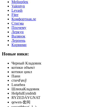
Мейирбек
Valentyn
Levash
Fiter
Комфортная.ле
Стигма
Ппочему
Леркун
Валянок
Лерпень
Кирввми
Новые ники:
Черный Кладовик
котики объект
котики цикл
Пани
стичFøxŷ
Lurarhea
ШлюхаКладовик
HelpfulEyndridi
RYZEDAYGNAT
qewen-套间
vezarifrhea(_1_)