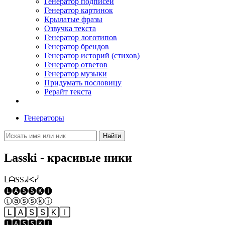
Генератор подписей
Генератор картинок
Крылатые фразы
Озвучка текста
Генератор логотипов
Генератор брендов
Генератор историй (стихов)
Генератор ответов
Генератор музыки
Придумать пословицу
Рерайт текста
Генераторы
Найти
Lasski - красивые ники
ᒪᗩSSᖽᐸᓰ
🅛🅐🅢🅢🅚🅘
Ⓛⓐⓢⓢⓚⓘ
🄻🄰🅂🅂🄺🄸
🅻🅰🆂🆂🅺🅸