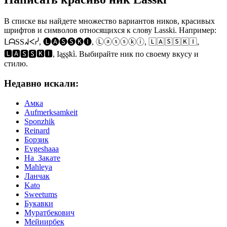
В списке вы найдете множество вариантов ников, красивых
шрифтов и символов относящихся к слову Lasski. Например:
ᒪᗩSSᖽᐸᓰ, 🅛🅐🅢🅢🅚🅘, Ⓛⓐⓢⓢⓚⓘ, 🄻🄰🅂🅂🄺🄸,
🅻🅰🆂🆂🅺🅸, Ӏąʂʂҟì. Выбирайте ник по своему вкусу и
стилю.
Недавно искали:
Амка
Aufmerksamkeit
Sponzhik
Reinard
Борзик
Evgeshaaa
На_Закате
Mahleya
Ланчак
Kato
Sweetums
Букавки
Муратбекович
Мейиирбек