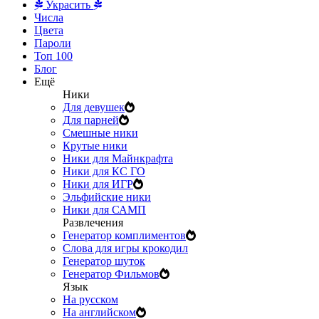
Украсить
Числа
Цвета
Пароли
Топ 100
Блог
Ещё
Ники
Для девушек
Для парней
Смешные ники
Крутые ники
Ники для Майнкрафта
Ники для КС ГО
Ники для ИГР
Эльфийские ники
Ники для САМП
Развлечения
Генератор комплиментов
Слова для игры крокодил
Генератор шуток
Генератор Фильмов
Язык
На русском
На английском