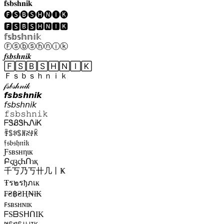
𝐟𝐬𝐛𝐬𝐡𝐧𝐢𝐤
🅕🅢🅑🅢🅗🅝🅘🅚
🅵🆂🅱🆂🅷🅽🅸🅺
𝕗𝕤𝕓𝕤𝕙𝕟𝕚𝕜
Ⓕⓢⓑⓢⓗⓝⓘⓚ
𝒇𝒔𝒃𝒔𝒉𝒏𝒊𝒌
🄵🅂🄱🅂🄷🄽🄸🄺
Ｆｓｂｓｈｎｉｋ
𝒻𝓈𝒷𝓈𝒽𝓃𝒾𝓀
𝙛𝙨𝙗𝙨𝙝𝙣𝙞𝙠
𝘧𝘴𝘣𝘴𝘩𝘯𝘪𝘬
𝚏𝚜𝚋𝚜𝚑𝚗𝚒𝚔
ᖴᏕᏰᏕᏂᏁᎥᏦ
ꄞꌚꋰꌚꍩꋊꂑꀗ
𝔣𝔰𝔟𝔰𝔥𝔫𝔦𝔨
Ƒѕвѕнηιк
ԲςცςҺՈɿқ
千丂乃丂卄几丨Ҝ
Ŧร๒รђภเк
₣₴฿₴Ⱨ₦ł₭
ꜰsʙsʜɴɪᴋ
ᖴSᗷSᕼᑎIK