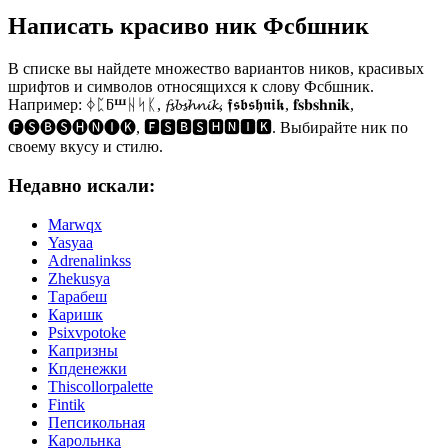
Написать красиво ник Фсбшник
В списке вы найдете множество вариантов ников, красивых
шрифтов и символов относящихся к слову Фсбшник.
Например: ᛄᛈƃⰞᚺᛋᛕ, 𝓯𝓼𝓫𝓼𝓱𝓷𝓲𝓴, 𝖋𝖘𝖇𝖘𝖍𝖓𝖎𝖐, 𝐟𝐬𝐛𝐬𝐡𝐧𝐢𝐤,
🅕🅢🅑🅢🅗🅝🅘🅚, 🅵🆂🅱🆂🅷🅽🅸🅺. Выбирайте ник по
своему вкусу и стилю.
Недавно искали:
Marwqx
Yasyaa
Adrenalinkss
Zhekusya
Тарабеш
Каришк
Psixvpotoke
Капризны
Кпденежки
Thiscollorpalette
Fintik
Пепсикольная
Карольнка