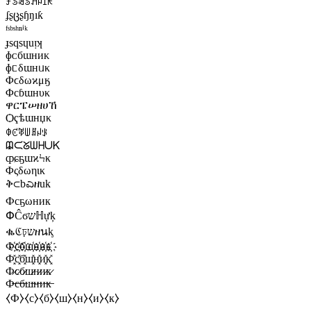
ꎇꌗꌃꌗꃅꈤꀤꀘ
ʄʂცʂɧŋıƙ
ᶠˢᵇˢʰⁿⁱᵏ
ɟsqsɥuᴉʞ
ɸᴄбɯниᴋ
ɸᥴδɯнᥙκ
Φϲδωϰμӄ
Φсɓɯʜυκ
ዋርፔሠዘሀኸ
Ѻҁѣɯʜџκ
ꂈꊐꃥꅐꍬꈤꂪ
ᙨᙅᘜᗯᕼᑌᏦ
ȹɕҕɯϰϞκ
Φςδωηικ
ቅ⊂bಎዘuk
Фсҕωник
ՓĈϭשℍựķ
ቈℭঢ়שዘนᶄ
Ф҉с҉б҉ш҉н҉и҉к҉
Ф͓̽с͓̽б͓̽ш͓̽н͓̽и͓̽к͓̽
Ф̷с̷б̷ш̷н̷и̷к̷
Ф̶с̶б̶ш̶н̶и̶к̶
⧼Ф⧽⧼с⧽⧼б⧽⧼ш⧽⧼н⧽⧼и⧽⧼к⧽