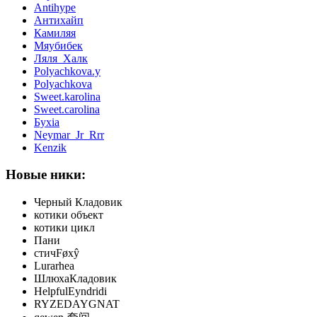
Antihype
Антихайп
Камиляя
Мяубибек
Ляля_Халк
Polyachkova.y
Polyachkova
Sweet.karolina
Sweet.carolina
Бухiа
Neymar_Jr_Rrr
Kenzik
Новые ники:
Черный Кладовик
котики объект
котики цикл
Пани
стичFøxŷ
Lurarhea
ШлюхаКладовик
HelpfulEyndridi
RYZEDAYGNAT