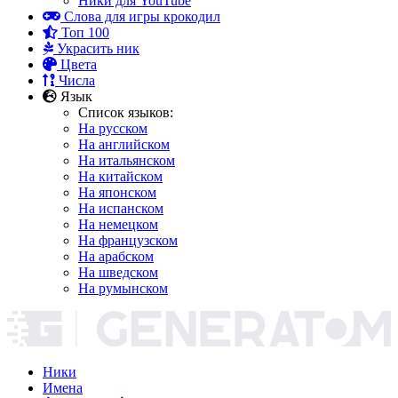
Ники для YouTube
Слова для игры крокодил
Топ 100
Украсить ник
Цвета
Числа
Язык
Список языков:
На русском
На английском
На итальянском
На китайском
На японском
На испанском
На немецком
На французском
На арабском
На шведском
На румынском
Ники
Имена