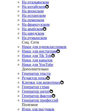
На итальянском
На китайском
На японском
На испанском
На немецком
На французском
На арабском
На шведском
На румынском
Соц. Сети
Ники для одноклассников
Ники для инстаграм
Ники для Tik Tok
Ники для каналов
Ники для YouTube
Дополнительно
Генератор текста
Редактор ника
Клички для животных
Генератор стран
Генератор цитат
Генератор фактов
Генератор профессий
Полезное
Идеи для рисунков