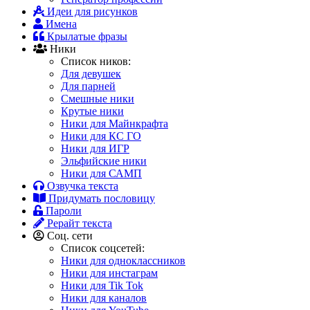
Идеи для рисунков
Имена
Крылатые фразы
Ники
Список ников:
Для девушек
Для парней
Смешные ники
Крутые ники
Ники для Майнкрафта
Ники для КС ГО
Ники для ИГР
Эльфийские ники
Ники для САМП
Озвучка текста
Придумать пословицу
Пароли
Рерайт текста
Соц. сети
Список соцсетей:
Ники для одноклассников
Ники для инстаграм
Ники для Tik Tok
Ники для каналов