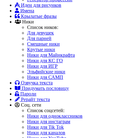
Идеи для рисунков
Имена
Крылатые фразы
Ники
Список ников:
Для девушек
Для парней
Смешные ники
Крутые ники
Ники для Майнкрафта
Ники для КС ГО
Ники для ИГР
Эльфийские ники
Ники для САМП
Озвучка текста
Придумать пословицу
Пароли
Рерайт текста
Соц. сети
Список соцсетей:
Ники для одноклассников
Ники для инстаграм
Ники для Tik Tok
Ники для каналов