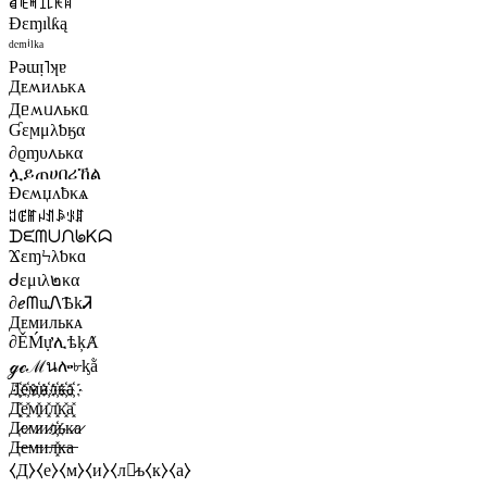
ꀸꍟꎭꀤ꒒ꀘꍏ
ƉɛɱıƖƙą
ᵈᵉᵐⁱˡᵏᵃ
Pǝɯᴉ˥ʞɐ
Дᴇʍиᴧьᴋᴀ
Дᥱʍᥙ᧘ьκᥲ
Ɠεϻμλƅӄα
∂ϱɱυ᧘ьκα
ሏይጠሀበሪኸል
Đєʍџʌƀκѧ
ꅓꂅꂵꈤꀊꎪꂪꁲ
ᗪᙓᗰᑌᙁᖚᏦᗣ
ϪɛɱϞλƅκɑ
ᑯεμιλ๒κα
∂ℯᗰuᏁѢkᏘ
Дᴇмилькᴀ
∂ĚḾựሊѣķȺ
ℊℯℳนሎ৮ᶄằ
Д҉е҉м҉и҉л҉к҉а҉
Д͓̽е͓̽м͓̽и͓̽л͓̽к͓̽а͓̽
Д̷е̷м̷и̷л̷҉ьк̷а̷
Д̶е̶м̶и̶л̶͓̽к̶а̶
⧼Д⧽⧼е⧽⧼м⧽⧼и⧽⧼л⧽̷ь⧼к⧽⧼а⧽