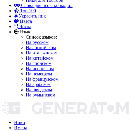
Ники для YouTube
Слова для игры крокодил
Топ 100
Украсить ник
Цвета
Числа
Язык
Список языков:
На русском
На английском
На итальянском
На китайском
На японском
На испанском
На немецком
На французском
На арабском
На шведском
На румынском
Ники
Имена