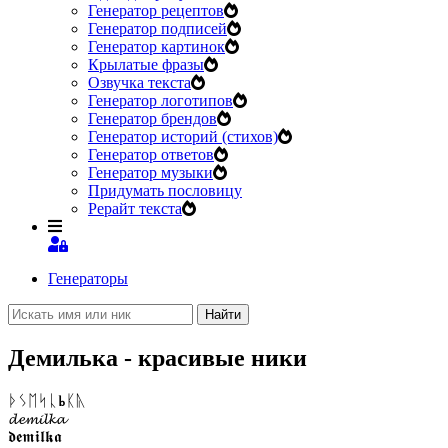
Генератор рецептов
Генератор подписей
Генератор картинок
Крылатые фразы
Озвучка текста
Генератор логотипов
Генератор брендов
Генератор историй (стихов)
Генератор ответов
Генератор музыки
Придумать пословицу
Рерайт текста
Генераторы
Найти
Демилька - красивые ники
ᚦᛊᛖᛋᚳⰓᛕᚣ
𝓭𝓮𝓶𝓲𝓵𝓴𝓪
𝖉𝖊𝖒𝖎𝖑𝖐𝖆