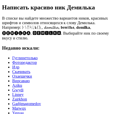
Написать красиво ник Демилька
В списке вы найдете множество вариантов ников, красивых
шрифтов и символов относящихся к слову Демилька.
Например: ᚦᛊᛖᛋᚳⰓᛕᚣ, 𝓭𝓮𝓶𝓲𝓵𝓴𝓪, 𝖉𝖊𝖒𝖎𝖑𝖐𝖆, 𝐝𝐞𝐦𝐢𝐥𝐤𝐚,
🅓🅔🅜🅘🅛🅚🅐, 🅳🅴🅼🅸🅻🅺🅰. Выбирайте ник по своему
вкусу и стилю.
Недавно искали:
Гуглинетолько
Фоторедактор
Идр
Скачивать
Охаешечки
Вирсаваю
Aziku
Gwydi
Linney
Zairkhon
Gadjimagomedov
Marwqx
Yasyaa