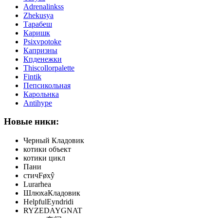
Adrenalinkss
Zhekusya
Тарабеш
Каришк
Psixvpotoke
Капризны
Кпденежки
Thiscollorpalette
Fintik
Пепсикольная
Карольнка
Antihype
Новые ники:
Черный Кладовик
котики объект
котики цикл
Пани
стичFøxŷ
Lurarhea
ШлюхаКладовик
HelpfulEyndridi
RYZEDAYGNAT