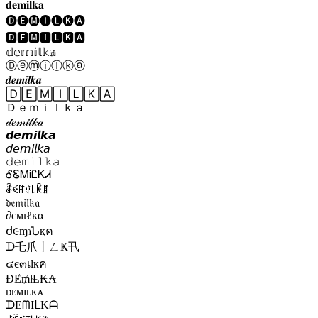
𝐝𝐞𝐦𝐢𝐥𝐤𝐚
🅓🅔🅜🅘🅛🅚🅐
🅳🅴🅼🅸🅻🅺🅰
𝕕𝕖𝕞𝕚𝕝𝕜𝕒
Ⓓⓔⓜⓘⓛⓚⓐ
𝒅𝒆𝒎𝒊𝒍𝒌𝒂
🄳🄴🄼🄸🄻🄺🄰
Ｄｅｍｉｌｋａ
𝒹𝑒𝓂𝒾𝓁𝓀𝒶
𝙙𝙚𝙢𝙞𝙡𝙠𝙖
𝘥𝘦𝘮𝘪𝘭𝘬𝘢
𝚍𝚎𝚖𝚒𝚕𝚔𝚊
ᎴᏋᎷᎥᏝᏦᏗ
ꂠꈼꂵꂑ꒒ꀗꁲ
𝔡𝔢𝔪𝔦𝔩𝔨𝔞
∂ємιℓкα
Ძ૯ɱɿՆқค
ᗪ乇爪丨ㄥҜ卂
๔є๓เlкค
ĐɆ₥łⱠ₭₳
ᴅᴇᴍɪʟᴋᴀ
ᗪEᗰIᒪKᗩ