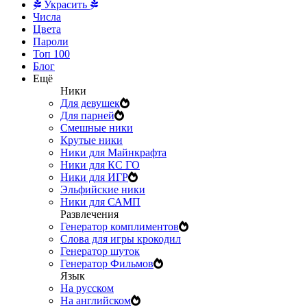
Украсить
Числа
Цвета
Пароли
Топ 100
Блог
Ещё
Ники
Для девушек
Для парней
Смешные ники
Крутые ники
Ники для Майнкрафта
Ники для КС ГО
Ники для ИГР
Эльфийские ники
Ники для САМП
Развлечения
Генератор комплиментов
Слова для игры крокодил
Генератор шуток
Генератор Фильмов
Язык
На русском
На английском