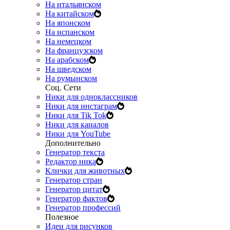
На итальянском
На китайском
На японском
На испанском
На немецком
На французском
На арабском
На шведском
На румынском
Соц. Сети
Ники для одноклассников
Ники для инстаграм
Ники для Tik Tok
Ники для каналов
Ники для YouTube
Дополнительно
Генератор текста
Редактор ника
Клички для животных
Генератор стран
Генератор цитат
Генератор фактов
Генератор профессий
Полезное
Идеи для рисунков