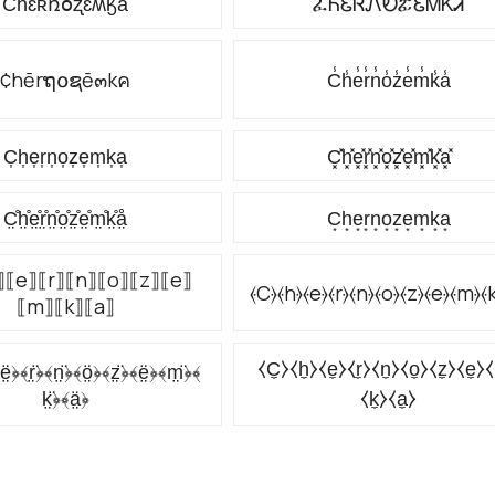
Ƈɦɛʀռօʐɛʍӄǟ
ፈᏂᏋᏒᏁᎧፚᏋᎷᏦᏗ
¢hērຖ໐ຊē๓kค
C̾h̾e̾r̾n̾o̾z̾e̾m̾k̾a̾
C͎h͎e͎r͎n͎o͎z͎e͎m͎k͎a͎
C͓̽h͓̽e͓̽r͓̽n͓̽o͓̽z͓̽e͓̽m͓̽k͓̽a͓̽
C̤̊h̤̊e̤̊r̤̊n̤̊o̤̊z̤̊e̤̊m̤̊k̤̊å̤
C͙h͙e͙r͙n͙o͙z͙e͙m͙k͙a͙
⟧⟦e⟧⟦r⟧⟦n⟧⟦o⟧⟦z⟧⟦e⟧
⦑C⦒⦑h⦒⦑e⦒⦑r⦒⦑n⦒⦑o⦒⦑z⦒⦑e⦒⦑m⦒⦑k
⟦m⟧⟦k⟧⟦a⟧
⧼C̼⧽⧼h̼⧽⧼e̼⧽⧼r̼⧽⧼n̼⧽⧼o̼⧽⧼z̼⧽⧼e̼⧽
ë̤﴿﴾r̤̈﴿﴾n̤̈﴿﴾ö̤﴿﴾z̤̈﴿﴾ë̤﴿﴾m̤̈﴿﴾
k̤̈﴿﴾ä̤﴿
⧼k̼⧽⧼a̼⧽