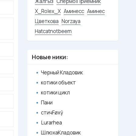
Жалгыз
Спермо|Приёмник
X_Rolex_X
Аминесс
Аминес
Цветкова
Norzaya
Hatcatnotbeem
Новые ники:
Черный Кладовик
котики объект
котики цикл
ａ
Пани
стичFøxŷ
Lurarhea
ШлюхаКладовик