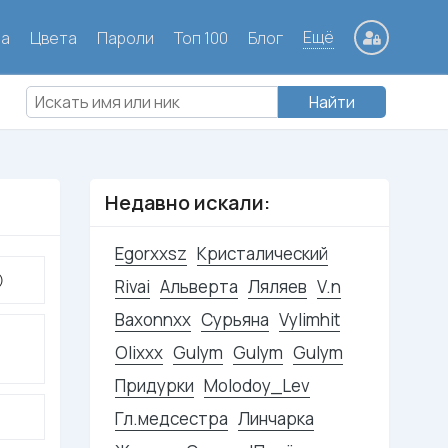
Ещё
ла
Цвета
Пароли
Топ 100
Блог
Найти
Недавно искали:
Egorxxsz
Кристалический
ⓐ
Rivai
Альверта
Ляляев
V.n
Baxonnxx
Сурьяна
Vylimhit
Olixxx
Gulym
Gulym
Gulym
Придурки
Molodoy_Lev
Гл.медсестра
Линчарка