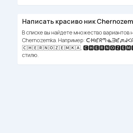
Написать красиво ник Chernoze
В списке вы найдете множество вариантов н
Chernozemka. Например: ᑢᕼᘿᖇᘉᓍᗱᘿᘻᖽᐸ
🄲🄷🄴🅁🄽🄾🅉🄴🄼🄺🄰, 🅲🅷🅴🆁🅽🅾🆉🅴🅼
стилю.