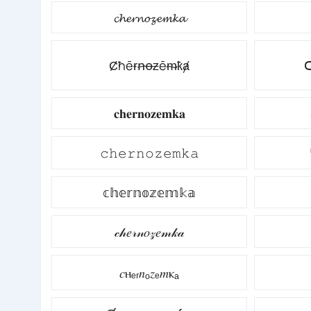
𝓬𝓱𝓮𝓻𝓷𝓸𝔃𝓮𝓶𝓴𝓪
Ȼħēɍꞥꝋƶēᵯҟⱥ
𝐜𝐡𝐞𝐫𝐧𝐨𝐳𝐞𝐦𝐤𝐚
𝚌𝚑𝚎𝚛𝚗𝚘𝚣𝚎𝚖𝚔𝚊
𝕔𝕙𝕖𝕣𝕟𝕠𝕫𝕖𝕞𝕜𝕒
𝒸𝒽𝑒𝓇𝓃𝑜𝓏𝑒𝓂𝓀𝒶
𝑐ⲏₑᵣ𝑛ₒ𝑧ₑ𝑚ⲕₐ