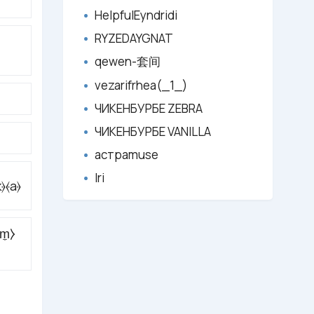
HelpfulEyndridi
RYZEDAYGNAT
qewen-套间
vezarifrhea(_1_)
ЧИКЕНБУРБЕ ZEBRA
ЧИКЕНБУРБЕ VANILLA
астраmuse
Iri
⦒⦑a⦒
⧼m̼⧽