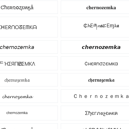
Ƈɦɛʀռօʐɛʍӄǟ
𝐜𝐡𝐞𝐫𝐧𝐨𝐳𝐞𝐦𝐤𝐚
₵𝓱Eཞ𝓷𝖔ፚEɱ𝓴𝖆
ᑕᕼEᖇᑎOᘔEᗰKᗩ
𝘤𝘩𝘦𝘳𝘯𝘰𝘻𝘦𝘮𝘬𝘢
𝙘𝙝𝙚𝙧𝙣𝙤𝙯𝙚𝙢𝙠𝙖
¢нєяησzємкα
ᄃΉΣЯПӨZΣMKΛ
𝔠𝔥𝔢𝔯𝔫𝔬𝔷𝔢𝔪𝔨𝔞
𝖈𝖍𝖊𝖗𝖓𝖔𝖟𝖊𝖒𝖐𝖆
Ｃｈｅｒｎｏｚｅｍｋ
𝓬𝓱𝓮𝓻𝓷𝓸𝔃𝓮𝓶𝓴𝓪
Σђєгภ๏չє๓кค
ᶜʰᵉʳⁿᵒᶻᵉᵐᵏᵃ