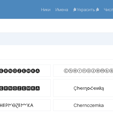
Ники
Имена
Украсить
Чис
Ⓒⓗⓔⓡⓝⓞⓩⓔⓜⓚ
🅔🅡🅝🅞🅩🅔🅜🅚🅐
ÇհҽɾղօՀҽʍҟą
🅴🆁🅽🅾🆉🅴🅼🅺🅰
𐋅𐌄𐌓𐌍ꝊⱿ𐌄𐌌𐌊𐌀
Chernozemka