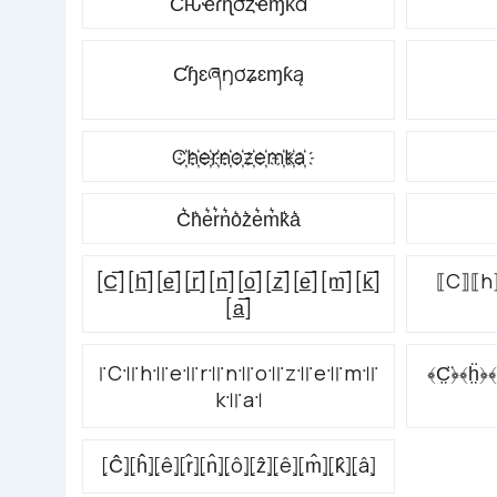
Ƈԋҽɾɳσȥҽɱƙα
Ƈɧɛཞŋơʑɛɱƙą
C҉h҉e҉r҉n҉o҉z҉e҉m҉k҉a҉
C͛h͛e͛r͛n͛o͛z͛e͛m͛k͛a͛
[C̲̅][h̲̅][e̲̅][r̲̅][n̲̅][o̲̅][z̲̅][e̲̅][m̲̅][k̲̅]
⟦C⟧⟦h
[a̲̅]
꜍C꜉꜍h꜉꜍e꜉꜍r꜉꜍n꜉꜍o꜉꜍z꜉꜍e꜉꜍m꜉꜍
﴾C̤̈﴿﴾ḧ̤﴿﴾
k꜉꜍a꜉
⦏Ĉ⦎⦏ĥ⦎⦏ê⦎⦏r̂⦎⦏n̂⦎⦏ô⦎⦏ẑ⦎⦏ê⦎⦏m̂⦎⦏k̂⦎⦏â⦎