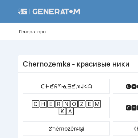
Генераторы
Chernozemka - красивые ники
ᑢᕼᘿᖇᘉᓍᗱᘿᘻᖽᐸᗩ
🅒🅗
🄲🄷🄴🅁🄽🄾🅉🄴🄼
🅲🅷
🄺🄰
Ȼħēɍꞥꝋƶēᵯҟⱥ
