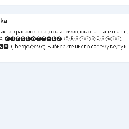
mka
иков, красивых шрифтов и символов относящихся к с
ᗩ, 🅒🅗🅔🅡🅝🅞🅩🅔🅜🅚🅐, Ⓒⓗⓔⓡⓝⓞⓩⓔⓜⓚⓐ,
🅺🅰, ÇհҽɾղօՀҽʍҟą. Выбирайте ник по своему вкусу и